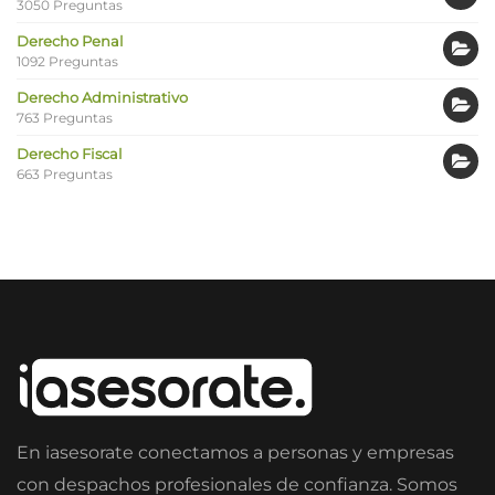
3050 Preguntas
Derecho Penal
1092 Preguntas
Derecho Administrativo
763 Preguntas
Derecho Fiscal
663 Preguntas
En iasesorate conectamos a personas y empresas
con despachos profesionales de confianza. Somos