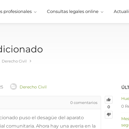
 profesionales
Consultas legales online
Actuali
dicionado
Derecho Civil
25
Derecho Civil
ÚL
Hue
0
comentarios
0 R
0
dicionado puso el desagüe del aparato
Mes
seg
ial comunitaria. Ahora hay una averia en la