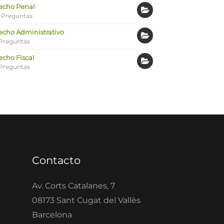
echo Penal
 Preguntas
echo Administrativo
Preguntas
echo Fiscal
Preguntas
Contacto
Av. Corts Catalanes, 7
08173 Sant Cugat del Vallès
Barcelona