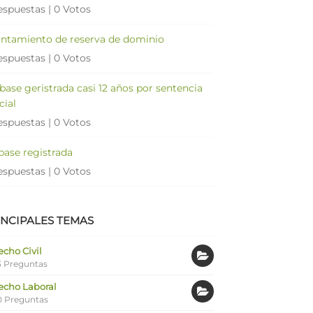
espuestas
|
0 Votos
antamiento de reserva de dominio
espuestas
|
0 Votos
 base geristrada casi 12 años por sentencia
cial
espuestas
|
0 Votos
 base registrada
espuestas
|
0 Votos
INCIPALES TEMAS
cho Civil
 Preguntas
echo Laboral
0 Preguntas