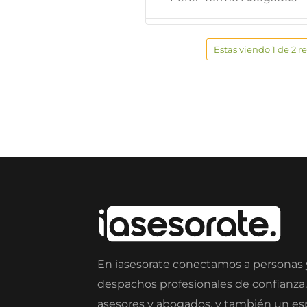
Estas viendo 1 de 2 r
En iasesorate conectamos a personas
despachos profesionales de confianza
asesores y abogados, y también un e