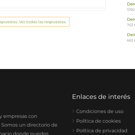
Der
1092
Der
espuestas. Ver todas las respuestas.
763 
Der
663 
Enlaces de interés
Condiciones de uso
 y empresas con
Política de cookies
. Somos un directorio de
Política de privacidad
spacio donde puedes