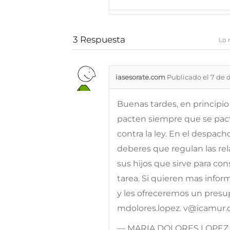
3
Respuesta
Lo 
iasesorate.com
Publicado el 7 de 
Buenas tardes, en principi
pacten siempre que se pact
contra la ley. En el despac
deberes que regulan las re
sus hijos que sirve para cons
tarea. Si quieren mas info
y les ofreceremos un presu
mdolores.lopez. v@icamur.
— MARIA DOLORES LOPEZ 