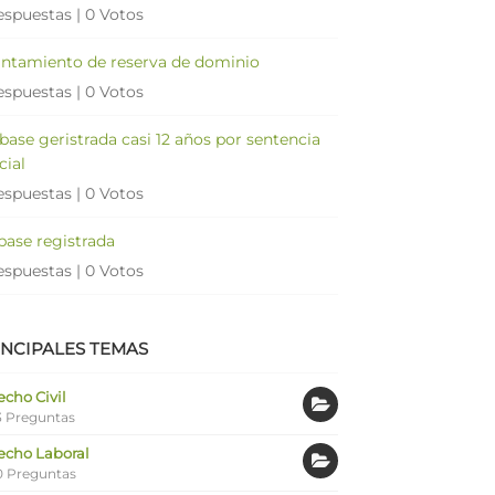
espuestas
|
0 Votos
antamiento de reserva de dominio
espuestas
|
0 Votos
 base geristrada casi 12 años por sentencia
cial
espuestas
|
0 Votos
 base registrada
espuestas
|
0 Votos
INCIPALES TEMAS
cho Civil
 Preguntas
echo Laboral
0 Preguntas