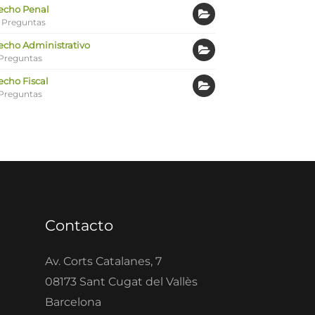
echo Penal
 Preguntas
echo Administrativo
Preguntas
echo Fiscal
Preguntas
Contacto
Av. Corts Catalanes, 7
08173 Sant Cugat del Vallès
Barcelona