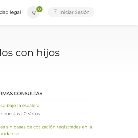
0
dad legal
Iniciar Sesión
os con hijos
TIMAS CONSULTAS
co bajo la escalera
espuestas
|
0 Votos
es sin bases de cotización registradas en la
uridad so