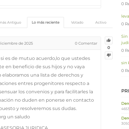
0 R
lev
más Antiguo
Lo más reciente
Votado
Activo
0 R
Sin
judi
diciembre de 2025
0
Comentar
0
0 R
o si es de mutuo acuerdo,lo que ustedes
sin
e en beneficio de sus hijos y no vaya
0 R
ho elaboramos una lista de derechos y
laciones entres progenitores respecto a
PR
ensuar los convenios y para facilitarles la
rmación no duden en ponerse en contacto
Dere
puesto y resolveremos sus dudas.
4653
org un saludo
Der
305
ASESORIA JURIDICA