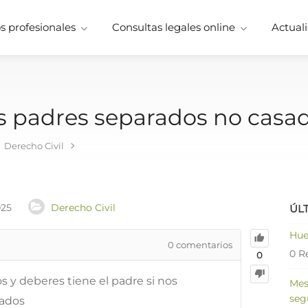
 profesionales
Consultas legales online
Actuali
 padres separados no casad
Derecho Civil
025
Derecho Civil
ÚL
Hue
0
comentarios
0 R
0
s y deberes tiene el padre si nos
Mes
seg
sados