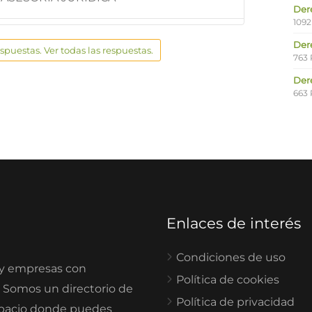
Der
1092
Der
espuestas. Ver todas las respuestas.
763 
Der
663 
Enlaces de interés
Condiciones de uso
 y empresas con
Política de cookies
. Somos un directorio de
Política de privacidad
spacio donde puedes