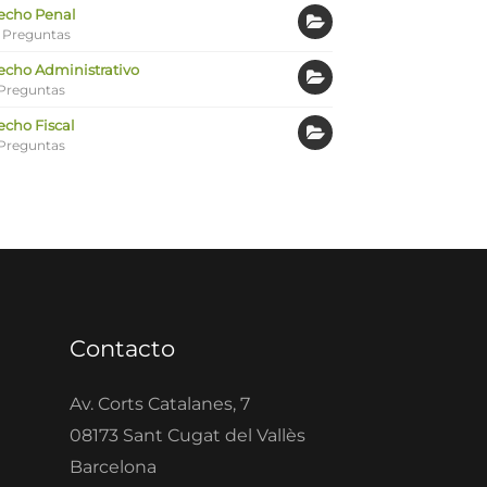
echo Penal
 Preguntas
echo Administrativo
Preguntas
echo Fiscal
Preguntas
Contacto
Av. Corts Catalanes, 7
08173 Sant Cugat del Vallès
Barcelona