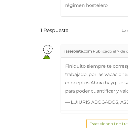
régimen hostelero
1
Respuesta
Lo 
iasesorate.com
Publicado el 7 de 
Finiquito siempre te corre
trabajado, por las vacacione
conceptos.Ahora hayq ue sab
para poder cuantificar y val
— LUIURIS ABOGADOS, ASE
Estas viendo 1 de 1 r