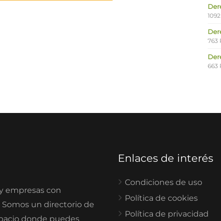
Der
1092
Der
763 
Der
663 
Enlaces de interés
Condiciones de uso
 y empresas con
Política de cookies
. Somos un directorio de
Política de privacidad
spacio donde puedes