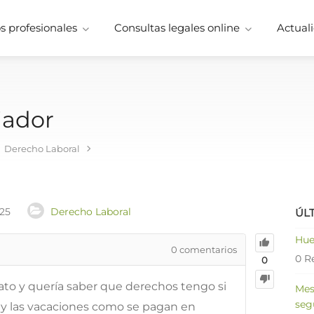
 profesionales
Consultas legales online
Actuali
jador
Derecho Laboral
025
Derecho Laboral
ÚL
Hue
0
comentarios
0 R
0
ato y quería saber que derechos tengo si
Mes
seg
s y las vacaciones como se pagan en