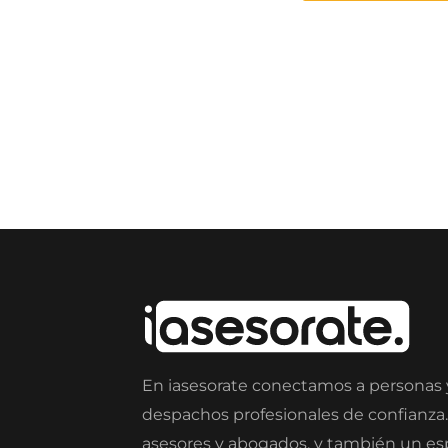
En iasesorate conectamos a personas
despachos profesionales de confianza
asesores y abogados, y también un e