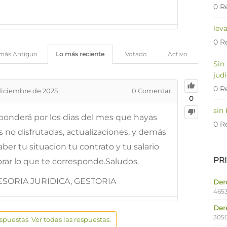
0 R
lev
0 R
más Antiguo
Lo más reciente
Votado
Activo
Sin
judi
0 R
diciembre de 2025
0
Comentar
0
sin
sponderá por los dias del mes que hayas
0 R
s no disfrutadas, actualizaciones, y demás
er tu situacion tu contrato y tu salario
PR
orar lo que te corresponde.Saludos.
SORIA JURIDICA, GESTORIA
Dere
4653
Der
305
espuestas. Ver todas las respuestas.