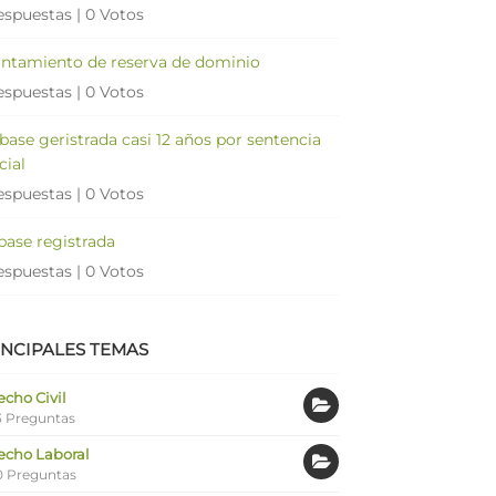
espuestas
|
0 Votos
antamiento de reserva de dominio
espuestas
|
0 Votos
 base geristrada casi 12 años por sentencia
cial
espuestas
|
0 Votos
 base registrada
espuestas
|
0 Votos
INCIPALES TEMAS
cho Civil
 Preguntas
echo Laboral
0 Preguntas