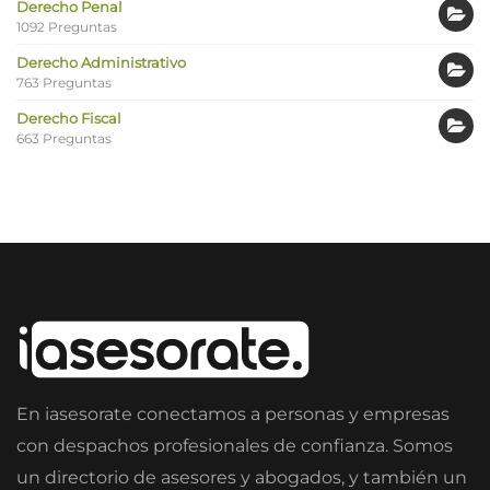
Derecho Penal
1092 Preguntas
Derecho Administrativo
763 Preguntas
Derecho Fiscal
663 Preguntas
En iasesorate conectamos a personas y empresas
con despachos profesionales de confianza. Somos
un directorio de asesores y abogados, y también un