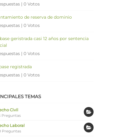
espuestas
|
0 Votos
antamiento de reserva de dominio
espuestas
|
0 Votos
 base geristrada casi 12 años por sentencia
cial
espuestas
|
0 Votos
 base registrada
espuestas
|
0 Votos
INCIPALES TEMAS
cho Civil
 Preguntas
echo Laboral
0 Preguntas