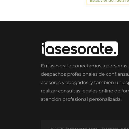
Estas viendo 1 de 5 r
En iasesorate conectamos a personas
despachos profesionales de confianza
asesores y abogados, y también un e
realizar consultas legales online de fo
atención profesional personalizada.