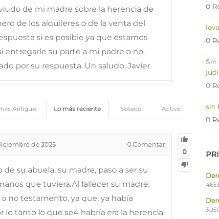
0 R
viudo de mi madre sobre la herencia de
nero de los alquileres o de la venta del
lev
respuesta si es posible ya que estamos
0 R
si entregarle su parte a mi padre o no.
Sin
do por su respuesta. Un saludo. Javier.
judi
0 R
sin
más Antiguo
Lo más reciente
Votado
Activo
0 R
diciembre de 2025
0
Comentar
0
PR
o de su abuela, su madre, paso a ser su
Dere
manos que tuviera.Al fallecer su madre,
4653
 o no testamento, ya que, ya había
Der
305
 lo tanto lo que se4 habría era la herencia