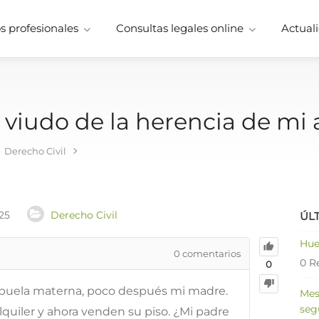
 profesionales
Consultas legales online
Actuali
viudo de la herencia de mi
Derecho Civil
25
Derecho Civil
ÚL
Hue
0
comentarios
0 R
0
buela materna, poco después mi madre.
Mes
seg
lquiler y ahora venden su piso. ¿Mi padre