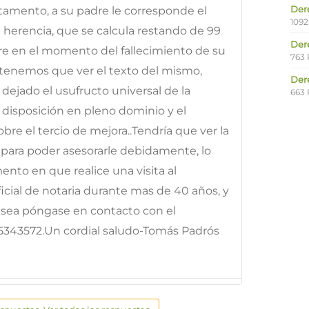
Der
tamento, a su padre le corresponde el
1092
a herencia, que se calcula restando de 99
Der
dre en el momento del fallecimiento de su
763 
tenemos que ver el texto del mismo,
Der
ejado el usufructo universal de la
663 
re disposición en pleno dominio y el
bre el tercio de mejora..Tendría que ver la
para poder asesorarle debidamente, lo
nto en que realice una visita al
icial de notaria durante mas de 40 años, y
desea póngase en contacto con el
15343572.Un cordial saludo-Tomás Padrós