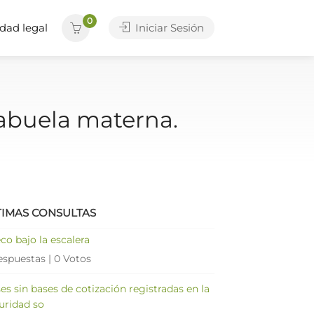
0
dad legal
Iniciar Sesión
 abuela materna.
TIMAS CONSULTAS
co bajo la escalera
espuestas
|
0 Votos
es sin bases de cotización registradas en la
uridad so