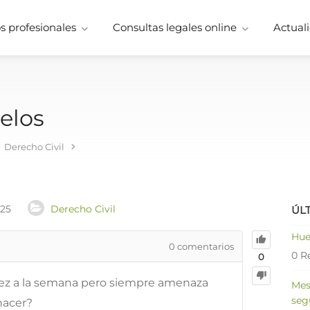
 profesionales
Consultas legales online
Actuali
elos
Derecho Civil
025
Derecho Civil
ÚL
Hue
0
comentarios
0 R
0
 vez a la semana pero siempre amenaza
Mes
seg
hacer?