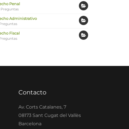
echo Penal
 Preguntas
echo Administrativo
Preguntas
echo Fiscal
Preguntas
Contacto
Av. Corts Catalanes, 7
08173 Sant Cugat del Vallès
Barcelona