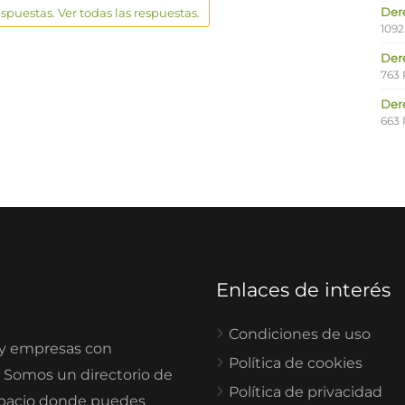
Der
espuestas. Ver todas las respuestas.
1092
Der
763 
Der
663 
Enlaces de interés
Condiciones de uso
 y empresas con
Política de cookies
. Somos un directorio de
Política de privacidad
spacio donde puedes