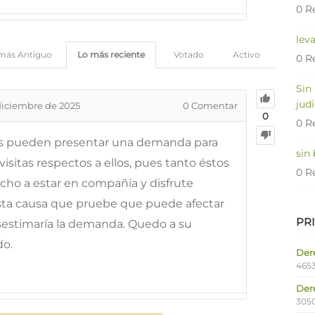
0 R
lev
más Antiguo
Lo más reciente
Votado
Activo
0 R
Sin
judi
diciembre de 2025
0
Comentar
0
0 R
os pueden presentar una demanda para
sin
sitas respectos a ellos, pues tanto éstos
0 R
ho a estar en compañía y disfrute
sta causa que pruebe que puede afectar
PR
desestimaría la demanda. Quedo a su
do.
Dere
4653
Der
305