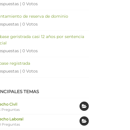
espuestas
|
0 Votos
antamiento de reserva de dominio
espuestas
|
0 Votos
 base geristrada casi 12 años por sentencia
cial
espuestas
|
0 Votos
 base registrada
espuestas
|
0 Votos
INCIPALES TEMAS
cho Civil
 Preguntas
echo Laboral
0 Preguntas