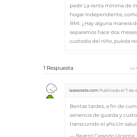
pedir La renta mínima de in
hogar independiente, como 
RMI. ¿Hay alguna manera de
separamos hace dos mese
custodia del niño, pueda re
1
Respuesta
Lo 
iasesorate.com
Publicado el 7 de 
Bentas tardes, a fin de cump
senencia de guarda y custod
transcurrido el año.Un salu
— Beatriz Carando Vicente