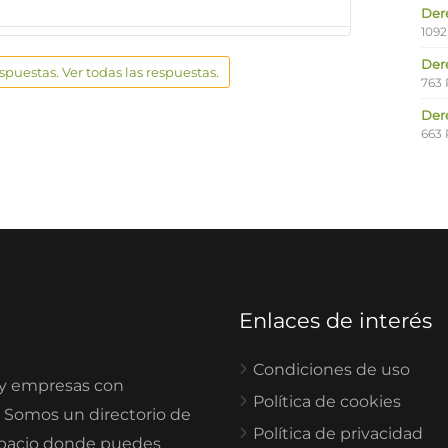
Der
1092
Der
espuestas. Ver todas las respuestas.
763 
Der
663 
Enlaces de interés
Condiciones de uso
 y empresas con
Política de cookies
. Somos un directorio de
Política de privacidad
spacio donde puedes