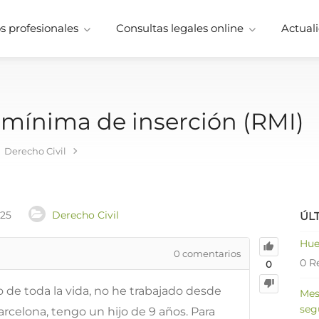
 profesionales
Consultas legales online
Actuali
 mínima de inserción (RMI)
Derecho Civil
025
Derecho Civil
ÚL
Hue
0
comentarios
0 R
0
 de toda la vida, no he trabajado desde
Mes
seg
arcelona, tengo un hijo de 9 años. Para