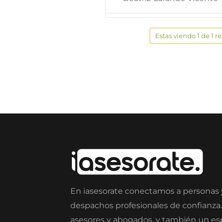
Estas viendo 1 de 1 r
En iasesorate conectamos a personas
despachos profesionales de confianza
asesores y abogados, y también un e