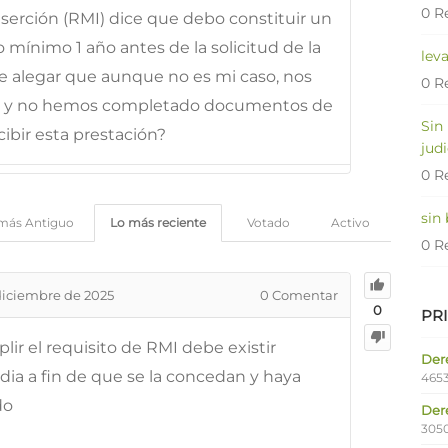
0 R
serción (RMI) dice que debo constituir un
mínimo 1 año antes de la solicitud de la
lev
 alegar que aunque no es mi caso, nos
0 R
s y no hemos completado documentos de
Sin
cibir esta prestación?
judi
0 R
sin
más Antiguo
Lo más reciente
Votado
Activo
0 R
diciembre de 2025
0
Comentar
0
PR
lir el requisito de RMI debe existir
Dere
ia a fin de que se la concedan y haya
4653
do
Der
305