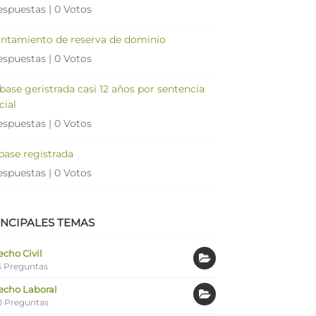
espuestas
|
0 Votos
antamiento de reserva de dominio
espuestas
|
0 Votos
 base geristrada casi 12 años por sentencia
cial
espuestas
|
0 Votos
 base registrada
espuestas
|
0 Votos
INCIPALES TEMAS
cho Civil
 Preguntas
echo Laboral
0 Preguntas