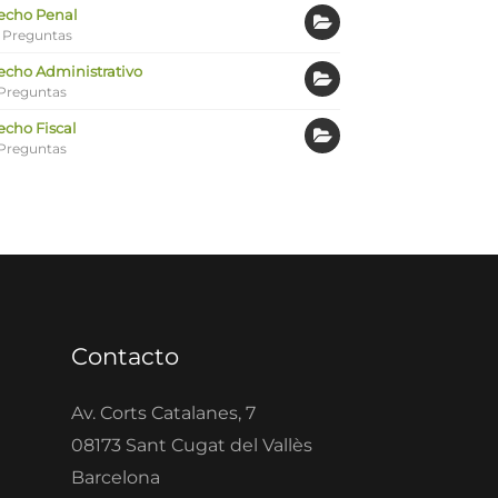
echo Penal
 Preguntas
echo Administrativo
Preguntas
echo Fiscal
Preguntas
Contacto
Av. Corts Catalanes, 7
08173 Sant Cugat del Vallès
Barcelona