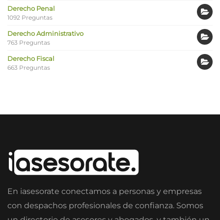
Derecho Penal
1092 Preguntas
Derecho Administrativo
763 Preguntas
Derecho Fiscal
663 Preguntas
En iasesorate conectamos a personas y empresas
con despachos profesionales de confianza. Somos
un directorio de asesores y abogados, y también un