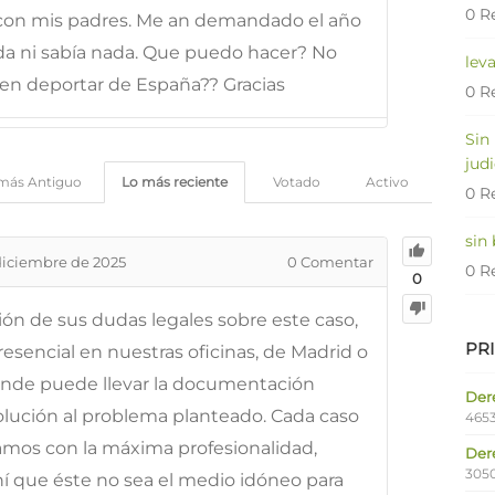
0 R
 con mis padres. Me an demandado el año
da ni sabía nada. Que puedo hacer? No
lev
en deportar de España?? Gracias
0 R
Sin
judi
más Antiguo
Lo más reciente
Votado
Activo
0 R
sin
diciembre de 2025
0
Comentar
0 R
0
ción de sus dudas legales sobre este caso,
PR
esencial en nuestras oficinas, de Madrid o
onde puede llevar la documentación
Dere
solución al problema planteado. Cada caso
4653
tamos con la máxima profesionalidad,
Der
305
ahí que éste no sea el medio idóneo para