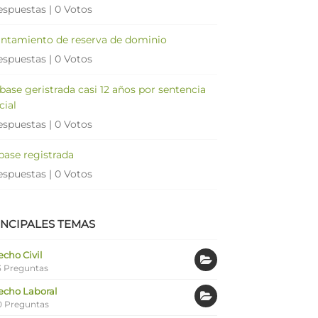
espuestas
|
0 Votos
antamiento de reserva de dominio
espuestas
|
0 Votos
 base geristrada casi 12 años por sentencia
cial
espuestas
|
0 Votos
 base registrada
espuestas
|
0 Votos
INCIPALES TEMAS
cho Civil
 Preguntas
echo Laboral
0 Preguntas