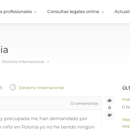
 profesionales
Consultas legales online
Actuali
ia
Derecho Internacional
25
Derecho Internacional
ÚL
Hue
0
comentarios
0 R
0
uy precupada me han demandado por
Mes
seg
 niño en Polonia yo no he tenido ningún