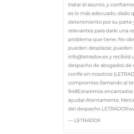
tratar el asunto, y confiam
es lo más adecuado, dado qu
detenimiento por su parte 
relevantes para darle una res
problema que tiene. No obst
pueden desplazar, pueden p
info@letradox.es y recibirá
despacho de abogados de c
confíe en nosotros (LETRA
compromiso llamando al telé
948Estaremos encantados d
ayudar.Atentamente, Merc
del despacho LETRADOXw
— LETRADOX