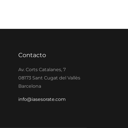
Contacto
Av. Corts Catalanes, 7
08173 Sant Cugat del Vallès
Barcelona
info@iasesorate.com