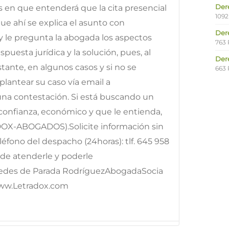
Der
os en que entenderá que la cita presencial
1092
e ahí se explica el asunto con
Der
y le pregunta la abogada los aspectos
763 
puesta jurídica y la solución, pues, al
Der
ante, en algunos casos y si no se
663 
lantear su caso vía email a
 una contestación. Si está buscando un
onfianza, económico y que le entienda,
DOX-ABOGADOS).Solicite información sin
fono del despacho (24horas): tlf. 645 958
e atenderle y poderle
edes de Parada RodríguezAbogadaSocia
ww.Letradox.com