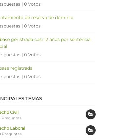
espuestas
|
0 Votos
antamiento de reserva de dominio
espuestas
|
0 Votos
 base geristrada casi 12 años por sentencia
cial
espuestas
|
0 Votos
 base registrada
espuestas
|
0 Votos
INCIPALES TEMAS
cho Civil
 Preguntas
echo Laboral
0 Preguntas