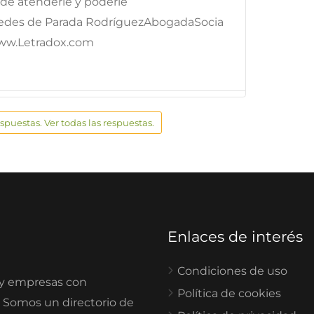
e atenderle y poderle
edes de Parada RodríguezAbogadaSocia
ww.Letradox.com
espuestas. Ver todas las respuestas.
Enlaces de interés
Condiciones de uso
 y empresas con
Política de cookies
. Somos un directorio de