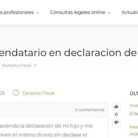
 profesionales
Consultas legales online
Actuali
endatario en declaracion de 
Derecho Fiscal
025
Derecho Fiscal
ÚL
Hue
0
comentarios
0 R
0
ciendo la declaración de mi hijo y me
Mes
seg
elven el mismo dinero sin declarar el