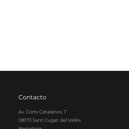
Contacto
Av. Corts Catalanes, 7
08173 Sant Cugat del Vallès
Barcelona