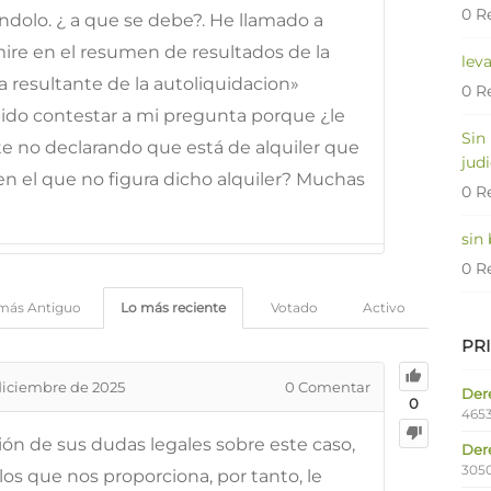
0 R
ándolo. ¿ a que se debe?. He llamado a
re en el resumen de resultados de la
lev
 resultante de la autoliquidacion»
0 R
ido contestar a mi pregunta porque ¿le
Sin
 no declarando que está de alquiler que
judi
en el que no figura dicho alquiler? Muchas
0 R
sin
0 R
más Antiguo
Lo más reciente
Votado
Activo
PR
diciembre de 2025
0
Comentar
Dere
0
4653
ción de sus dudas legales sobre este caso,
Der
305
os que nos proporciona, por tanto, le