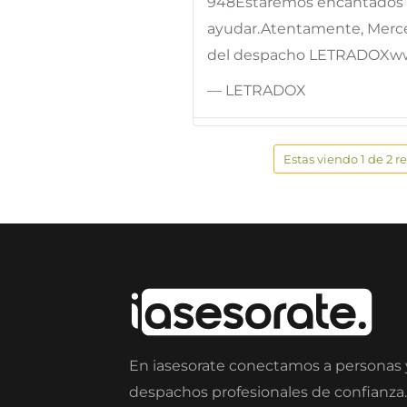
948Estaremos encantados d
ayudar.Atentamente, Merc
del despacho LETRADOXw
— LETRADOX
Estas viendo 1 de 2 r
En iasesorate conectamos a personas
despachos profesionales de confianza