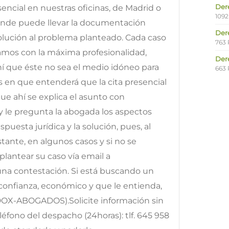
Der
ncial en nuestras oficinas, de Madrid o
1092
onde puede llevar la documentación
Der
solución al problema planteado. Cada caso
763 
tamos con la máxima profesionalidad,
Der
ahí que éste no sea el medio idóneo para
663 
os en que entenderá que la cita presencial
e ahí se explica el asunto con
y le pregunta la abogada los aspectos
puesta jurídica y la solución, pues, al
ante, en algunos casos y si no se
lantear su caso vía email a
 una contestación. Si está buscando un
onfianza, económico y que le entienda,
DOX-ABOGADOS).Solicite información sin
fono del despacho (24horas): tlf. 645 958