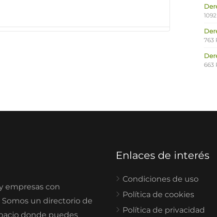
Der
1092
Der
763 
Der
663 
Enlaces de interés
Condiciones de uso
 y empresas con
Política de cookies
. Somos un directorio de
Política de privacidad
spacio donde puedes