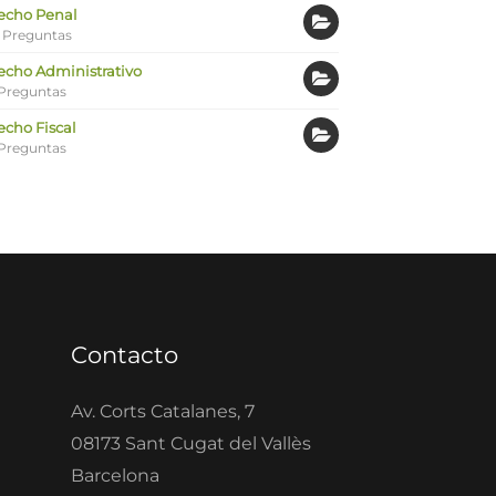
echo Penal
 Preguntas
echo Administrativo
Preguntas
echo Fiscal
Preguntas
Contacto
Av. Corts Catalanes, 7
08173 Sant Cugat del Vallès
Barcelona