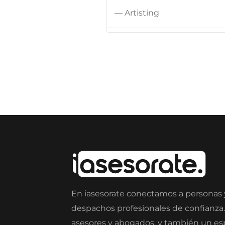
— Artisting
En iasesorate conectamos a personas
despachos profesionales de confianza
asesores y abogados, y también un e