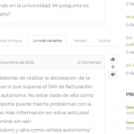
0 R
ando en la universidad. Mi pregunta es:
 año?
lev
0 R
Sin
más Antiguo
Lo más reciente
Votado
Activo
judi
0 R
diciembre de 2025
0
Comentar
sin
0
0 R
eberías de realizar la declaración de la
ue sí que superas el SMI de facturación
PR
o autónoma .No estar dada de alta como
mporte puede traerte problemas con la
Dere
s más información en estos artículos!
4653
online-sin-ser-
Der
305
.es/smi-y-alta-como-artista-autonomo/