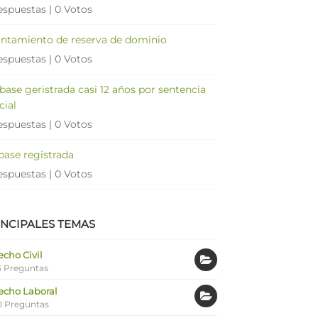
espuestas
|
0 Votos
antamiento de reserva de dominio
espuestas
|
0 Votos
 base geristrada casi 12 años por sentencia
cial
espuestas
|
0 Votos
 base registrada
espuestas
|
0 Votos
INCIPALES TEMAS
cho Civil
 Preguntas
echo Laboral
0 Preguntas