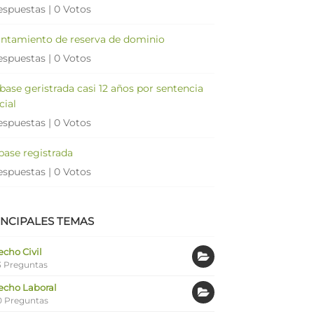
espuestas
|
0 Votos
antamiento de reserva de dominio
espuestas
|
0 Votos
 base geristrada casi 12 años por sentencia
cial
espuestas
|
0 Votos
 base registrada
espuestas
|
0 Votos
INCIPALES TEMAS
cho Civil
 Preguntas
echo Laboral
0 Preguntas