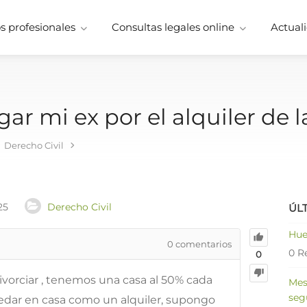
 profesionales
Consultas legales online
Actuali
r mi ex por el alquiler de l
Derecho Civil
25
Derecho Civil
ÚL
Hue
0
comentarios
0 R
0
ivorciar , tenemos una casa al 50% cada
Mes
seg
edar en casa como un alquiler, supongo