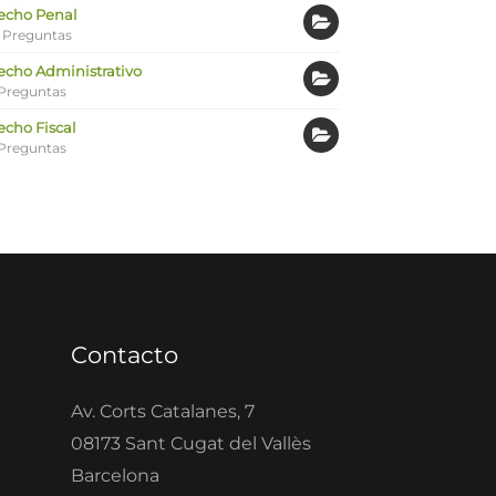
echo Penal
 Preguntas
echo Administrativo
Preguntas
echo Fiscal
Preguntas
Contacto
Av. Corts Catalanes, 7
08173 Sant Cugat del Vallès
Barcelona