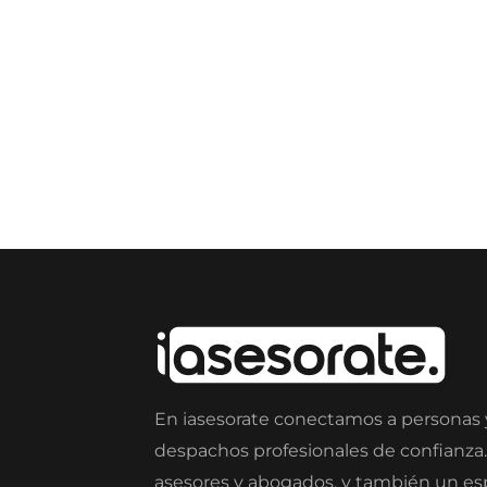
En iasesorate conectamos a personas
despachos profesionales de confianza
asesores y abogados, y también un e