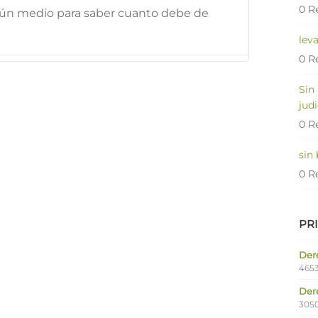
0 R
gún medio para saber cuanto debe de
lev
0 R
Sin
judi
0 R
sin
0 R
PR
Dere
4653
Der
305