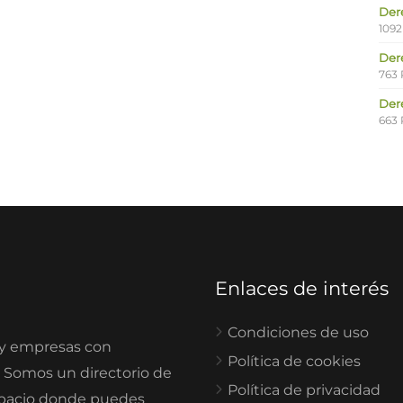
Der
1092
Der
763 
Der
663 
Enlaces de interés
Condiciones de uso
 y empresas con
Política de cookies
. Somos un directorio de
Política de privacidad
spacio donde puedes