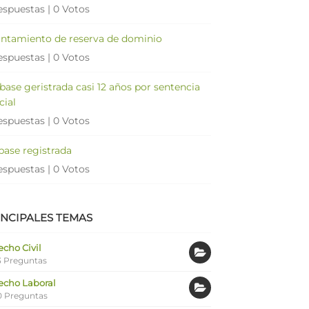
espuestas
|
0 Votos
antamiento de reserva de dominio
espuestas
|
0 Votos
 base geristrada casi 12 años por sentencia
cial
espuestas
|
0 Votos
 base registrada
espuestas
|
0 Votos
INCIPALES TEMAS
cho Civil
 Preguntas
echo Laboral
0 Preguntas