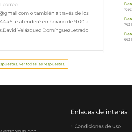
Der
l correo
1092
gmail.com o también a través de los
Der
4446Le atenderé en horario de 9.00 a
763 
oras.David Velázquez DomínguezLetrado.
Der
663 
espuestas. Ver todas las respuestas.
Enlaces de interés
Condiciones de uso
 y empresas con