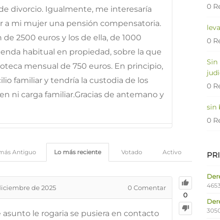
0 R
 de divorcio. Igualmente, me interesaría
ar a mi mujer una pensión compensatoria.
lev
de 2500 euros y los de ella, de 1000
0 R
ienda habitual en propiedad, sobre la que
Sin
teca mensual de 750 euros. En principio,
judi
lio familiar y tendría la custodia de los
0 R
ien ni carga familiar.Gracias de antemano y
sin
0 R
más Antiguo
Lo más reciente
Votado
Activo
PR
Dere
4653
diciembre de 2025
0
Comentar
0
Der
305
 asunto le rogaria se pusiera en contacto