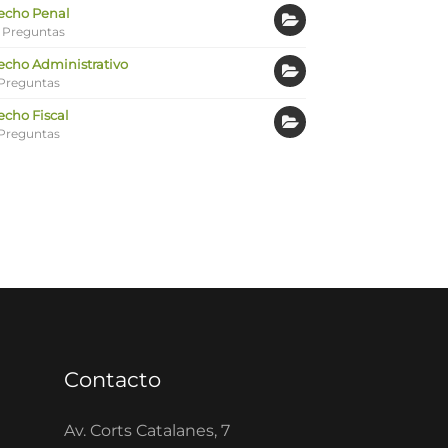
echo Penal
 Preguntas
echo Administrativo
Preguntas
echo Fiscal
Preguntas
Contacto
Av. Corts Catalanes, 7