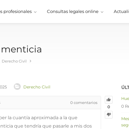
 profesionales
Consultas legales online
Actuali
imenticia
Derecho Civil
2025
Derecho Civil
ÚL
Hue
5
0
comentarios
0 R
0
ber la cuantía aproximada a la que
Mes
seg
nticia que tendría que pasarle a mis dos