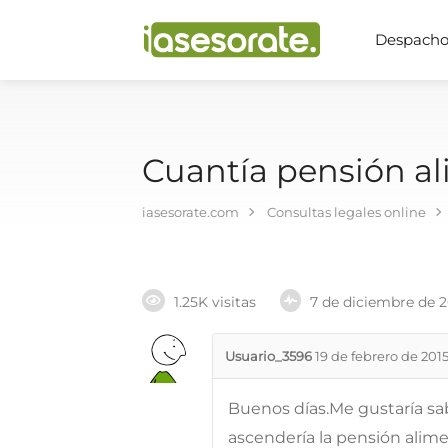
Despachos
Cuantía pensión al
iasesorate.com
Consultas legales online
1.25K visitas
7 de diciembre de 
Usuario_3596
19 de febrero de 201
Buenos días.Me gustaría sa
ascendería la pensión alime