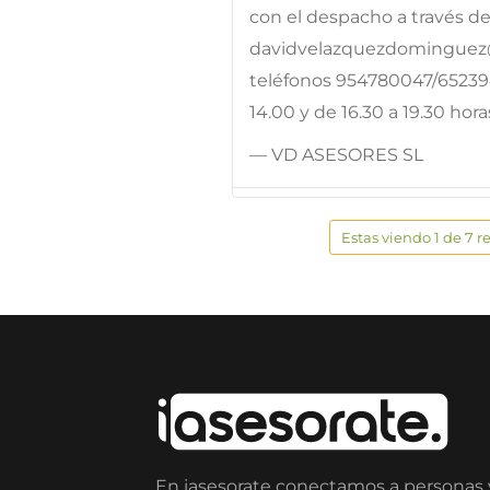
con el despacho a través de
davidvelazquezdominguez@
teléfonos 954780047/65239
14.00 y de 16.30 a 19.30 h
— VD ASESORES SL
Estas viendo 1 de 7 r
En iasesorate conectamos a personas