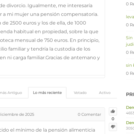
0 R
 de divorcio. Igualmente, me interesaría
ar a mi mujer una pensión compensatoria.
lev
de 2500 euros y los de ella, de 1000
0 R
ienda habitual en propiedad, sobre la que
Sin
teca mensual de 750 euros. En principio,
judi
lio familiar y tendría la custodia de los
0 R
ien ni carga familiar.Gracias de antemano y
sin
0 R
más Antiguo
Lo más reciente
Votado
Activo
PR
Dere
4653
diciembre de 2025
0
Comentar
0
Der
305
cido el mínimo de la pensión alimenticia