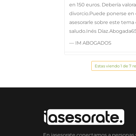
en 150 euros. Debería valora
divorcio.Puede ponerse en
asesorarle sobre este tema
saludo.Inés Díaz.Abogada6
— IM ABOGADOS
Estas viendo 1 de 7 r
En iasesorate conectamos a personas