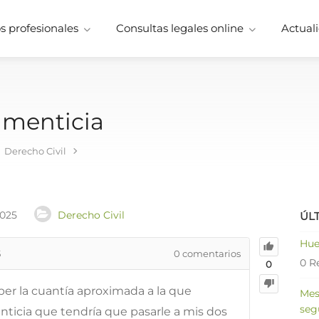
 profesionales
Consultas legales online
Actuali
imenticia
Derecho Civil
2025
Derecho Civil
ÚL
Hue
5
0
comentarios
0 R
0
ber la cuantía aproximada a la que
Mes
seg
nticia que tendría que pasarle a mis dos