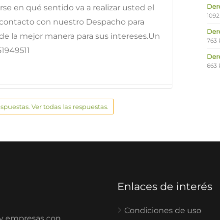
Der
rse en qué sentido va a realizar usted el
1092
 contacto con nuestro Despacho para
Der
 de la mejor manera para sus intereses.Un
763 
51949511
Der
663 
espuestas. Ver todas las respuestas.
Enlaces de interés
Condiciones de uso
 y empresas con