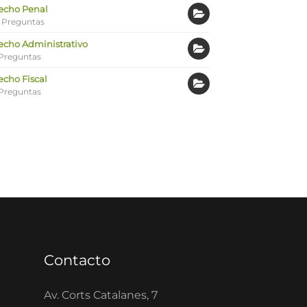
echo Penal
 Preguntas
echo Administrativo
Preguntas
echo Fiscal
Preguntas
Contacto
Av. Corts Catalanes, 7