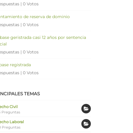
espuestas
|
0 Votos
antamiento de reserva de dominio
espuestas
|
0 Votos
 base geristrada casi 12 años por sentencia
cial
espuestas
|
0 Votos
 base registrada
espuestas
|
0 Votos
INCIPALES TEMAS
cho Civil
 Preguntas
echo Laboral
0 Preguntas