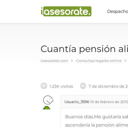
Despachos
Cuantía pensión al
iasesorate.com
Consultas legales online
1.23K visitas
7 de diciembre de 
Usuario_3596
19 de febrero de 201
Buenos días.Me gustaría sa
ascendería la pensión alime