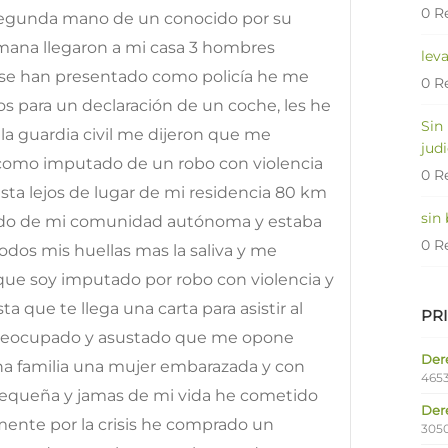
0 R
gunda mano de un conocido por su
emana llegaron a mi casa 3 hombres
lev
e se han presentado como policía he me
0 R
 para un declaración de un coche, les he
Sin
a guardia civil me dijeron que me
judi
 como imputado de un robo con violencia
0 R
sta lejos de lugar de mi residencia 80 km
sin
lido de mi comunidad autónoma y estaba
0 R
dos mis huellas mas la saliva y me
que soy imputado por robo con violencia y
a que te llega una carta para asistir al
PR
 preocupado y asustado que me opone
Dere
a familia una mujer embarazada y con
4653
 pequeña y jamas de mi vida he cometido
Der
ente por la crisis he comprado un
305