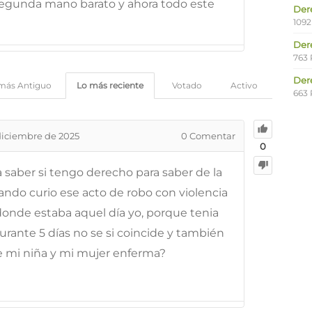
segunda mano barato y ahora todo este
Der
1092
Der
763 
Der
más Antiguo
Lo más reciente
Votado
Activo
663 
diciembre de 2025
0
Comentar
0
 saber si tengo derecho para saber de la
ando curio ese acto de robo con violencia
donde estaba aquel día yo, porque tenia
durante 5 días no se si coincide y también
e mi niña y mi mujer enferma?