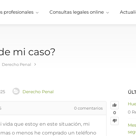
 profesionales
Consultas legales online
Actuali
 de mi caso?
Derecho Penal
025
Derecho Penal
ÚL
Hue
5
0
comentarios
0 R
0
i vida que estoy en este situación, mi
Mes
seg
s mas o menos he comprado un teléfono