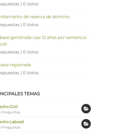
espuestas
|
0 Votos
antamiento de reserva de dominio
espuestas
|
0 Votos
 base geristrada casi 12 años por sentencia
cial
espuestas
|
0 Votos
 base registrada
espuestas
|
0 Votos
INCIPALES TEMAS
cho Civil
 Preguntas
echo Laboral
0 Preguntas