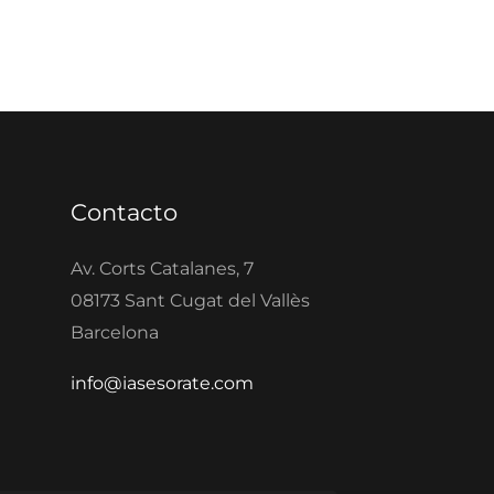
Contacto
Av. Corts Catalanes, 7
08173 Sant Cugat del Vallès
Barcelona
info@iasesorate.com