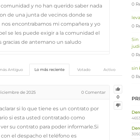
0 R
la comunidad y no han querido saber nada
on de una junta de vecinos donde se
lev
 que nos encontrabamos mi compañera y yo
0 R
el se les puede exigir a la comunidad el
Sin
s gracias de antemano un saludo
judi
0 R
sin
más Antiguo
Lo más reciente
Votado
Activo
0 R
diciembre de 2025
0
Comentar
0
PR
clarar si lo que tiene es un contrato por
Dere
rario si esta usted contratado como
4653
r su contrato para poder informarle.Si
Der
305
con el despacho el teléfono es