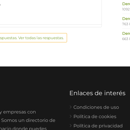
Der
o
1092
Der
763 
Der
espuestas. Ver todas las respuestas.
663 
Enlaces de interés
Condiciones de uso
 y empresas con
Política de cookies
. Somos un directorio de
Política de privacidad
spacio donde puedes