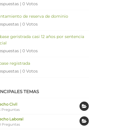
espuestas
|
0 Votos
antamiento de reserva de dominio
espuestas
|
0 Votos
 base geristrada casi 12 años por sentencia
cial
espuestas
|
0 Votos
 base registrada
espuestas
|
0 Votos
INCIPALES TEMAS
cho Civil
 Preguntas
echo Laboral
0 Preguntas