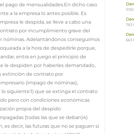
Der
e el pago de mensualidades.En dicho caso
1092
te a la empresa lo antes posible. Es
Der
empresa le despida, se lleve a cabo una
763 
ontrato por incumplimiento grave del
Der
ar nóminas. Adelantándonos conseguimos
663 
oqueada a la hora de despedirle porque,
ndar, entra en juego el principio de
e le despiden por haberles demandado,
os extinción de contrato por
empresario (impago de nóminas),
o siguiente:1) que se extinga el contrato
spido pero con condiciones económicas
ación propia del despido
pagadas (todas las que se deban)4)
es decir, las futuras que no se paguen si