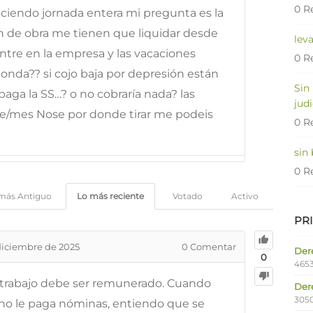
0 R
aciendo jornada entera mi pregunta es la
in de obra me tienen que liquidar desde
lev
tre en la empresa y las vacaciones
0 R
nda?? si cojo baja por depresión están
Sin
aga la SS…? o no cobraría nada? las
judi
e/mes Nose por donde tirar me podeis
0 R
sin
0 R
más Antiguo
Lo más reciente
Votado
Activo
PR
diciembre de 2025
0
Comentar
Dere
0
4653
trabajo debe ser remunerado. Cuando
Der
305
no le paga nóminas, entiendo que se