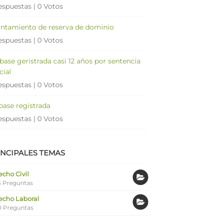
espuestas
|
0 Votos
antamiento de reserva de dominio
espuestas
|
0 Votos
 base geristrada casi 12 años por sentencia
cial
espuestas
|
0 Votos
 base registrada
espuestas
|
0 Votos
INCIPALES TEMAS
cho Civil
 Preguntas
echo Laboral
0 Preguntas