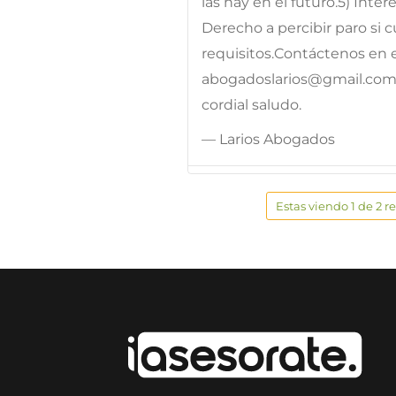
las hay en el futuro.5) Inter
Derecho a percibir paro si 
requisitos.Contáctenos en el
abogadoslarios@gmail.com
cordial saludo.
— Larios Abogados
Estas viendo 1 de 2 r