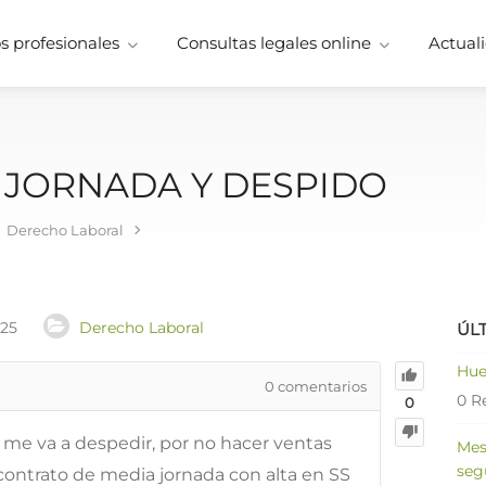
 profesionales
Consultas legales online
Actuali
 JORNADA Y DESPIDO
Derecho Laboral
025
Derecho Laboral
ÚL
Hue
0
comentarios
0 R
0
 me va a despedir, por no hacer ventas
Mes
seg
 contrato de media jornada con alta en SS