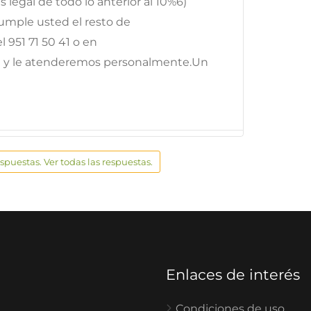
és legal de todo lo anterior al 10%6)
cumple usted el resto de
 951 71 50 41 o en
 y le atenderemos personalmente.Un
espuestas. Ver todas las respuestas.
Enlaces de interés
Condiciones de uso