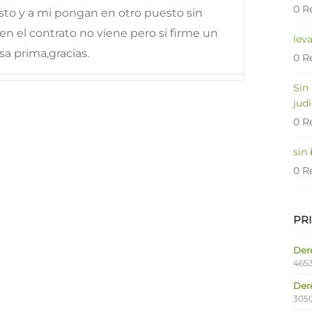
0 R
sto y a mi pongan en otro puesto sin
n el contrato no viene pero si firme un
lev
sa prima,gracias.
0 R
Sin
judi
0 R
sin
0 R
PR
Dere
4653
Der
305