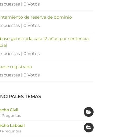
espuestas
|
0 Votos
antamiento de reserva de dominio
espuestas
|
0 Votos
 base geristrada casi 12 años por sentencia
cial
espuestas
|
0 Votos
 base registrada
espuestas
|
0 Votos
INCIPALES TEMAS
cho Civil
 Preguntas
echo Laboral
0 Preguntas