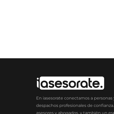
En iasesorate conectamos a personas
despachos profesionales de confianza
asesores y abogados, y también un e