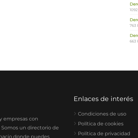
Der
1092
Der
763 
Der
663 
Enlaces de interés
Condiciones de uso
 y empresas con
Política de cookies
. Somos un directorio de
Política de privacidad
spacio donde puedes