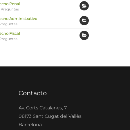
echo Penal
 Preguntas
echo Administrativo
Preguntas
echo Fiscal
Preguntas
Contacto
Av. Corts Catalanes, 7
08173 Sant Cugat del Vallès
Barcelona