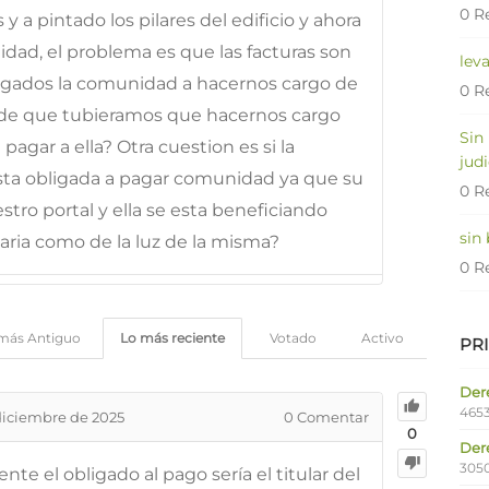
0 R
s y a pintado los pilares del edificio y ahora
idad, el problema es que las facturas son
lev
igados la comunidad a hacernos cargo de
0 R
o de que tubieramos que hacernos cargo
Sin
pagar a ella? Otra cuestion es si la
judi
esta obligada a pagar comunidad ya que su
0 R
stro portal y ella se esta beneficiando
sin
aria como de la luz de la misma?
0 R
más Antiguo
Lo más reciente
Votado
Activo
PR
Dere
4653
diciembre de 2025
0
Comentar
0
Der
305
 el obligado al pago sería el titular del