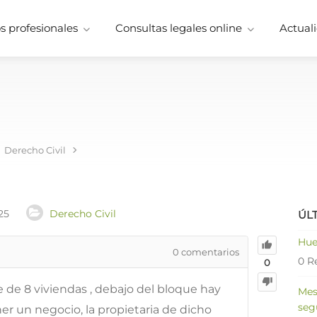
 profesionales
Consultas legales online
Actuali
Derecho Civil
25
Derecho Civil
ÚL
Hue
0
comentarios
0 R
0
 de 8 viviendas , debajo del bloque hay
Mes
seg
ner un negocio, la propietaria de dicho