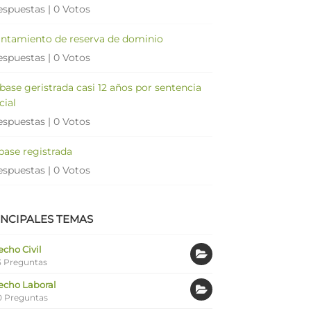
espuestas
|
0 Votos
antamiento de reserva de dominio
espuestas
|
0 Votos
 base geristrada casi 12 años por sentencia
cial
espuestas
|
0 Votos
 base registrada
espuestas
|
0 Votos
INCIPALES TEMAS
cho Civil
 Preguntas
echo Laboral
0 Preguntas