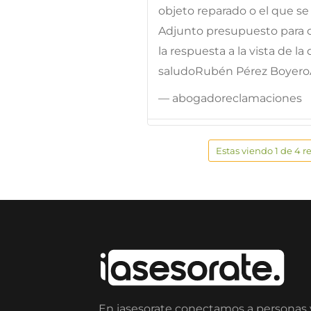
objeto reparado o el que s
Adjunto presupuesto para c
la respuesta a la vista de
saludoRubén Pérez Boyer
— abogadoreclamaciones
Estas viendo 1 de 4 r
En iasesorate conectamos a personas