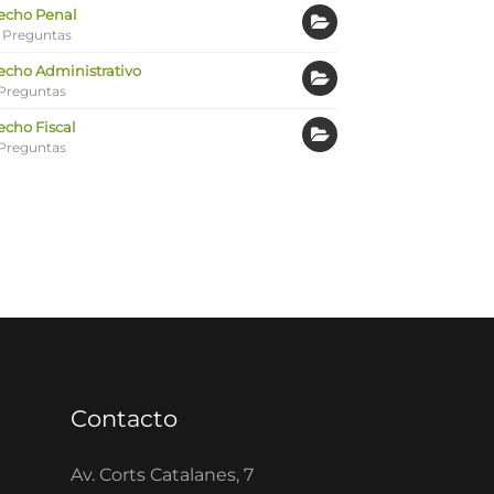
echo Penal
 Preguntas
echo Administrativo
Preguntas
echo Fiscal
Preguntas
Contacto
Av. Corts Catalanes, 7