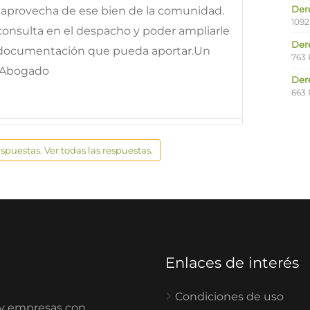
Der
e aprovecha de ese bien de la comunidad.
1092
onsulta en el despacho y poder ampliarle
Der
 la documentación que pueda aportar.Un
763 
oAbogado
Der
663 
espuestas. Ver todas las respuestas.
Enlaces de interés
Condiciones de uso
 y empresas con