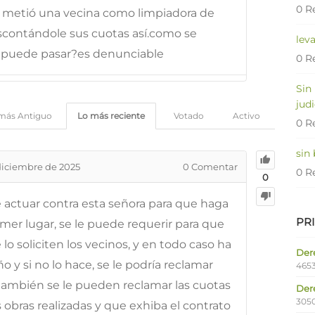
0 R
e metió una vecina como limpiadora de
escontándole sus cuotas así.como se
lev
e puede pasar?es denunciable
0 R
Sin
judi
más Antiguo
Lo más reciente
Votado
Activo
0 R
sin
diciembre de 2025
0
Comentar
0 R
0
actuar contra esta señora para que haga
PR
mer lugar, se le puede requerir para que
o soliciten los vecinos, y en todo caso ha
Dere
o y si no lo hace, se le podría reclamar
4653
 también se le pueden reclamar las cuotas
Der
305
s obras realizadas y que exhiba el contrato