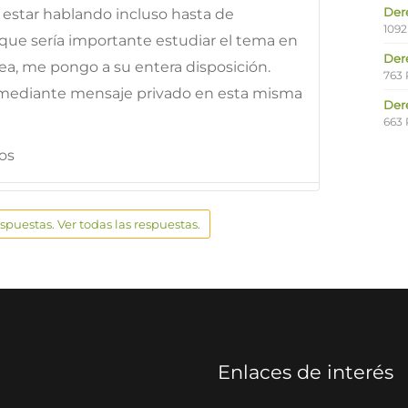
Der
 estar hablando incluso hasta de
1092
o que sería importante estudiar el tema en
Der
desea, me pongo a su entera disposición.
763 
mediante mensaje privado en esta misma
Der
663 
os
espuestas. Ver todas las respuestas.
Enlaces de interés