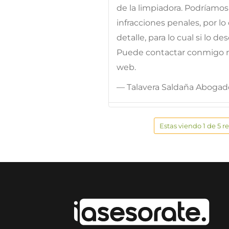
de la limpiadora. Podríamos
infracciones penales, por l
detalle, para lo cual si lo 
Puede contactar conmigo 
web.
— Talavera Saldaña Abogad
Estas viendo 1 de 5 r