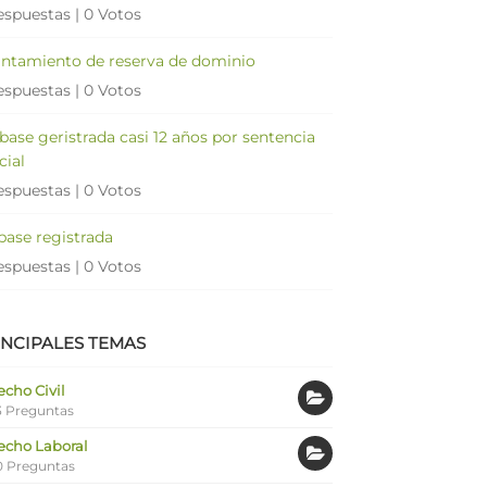
espuestas
|
0 Votos
antamiento de reserva de dominio
espuestas
|
0 Votos
 base geristrada casi 12 años por sentencia
cial
espuestas
|
0 Votos
 base registrada
espuestas
|
0 Votos
INCIPALES TEMAS
cho Civil
 Preguntas
echo Laboral
0 Preguntas