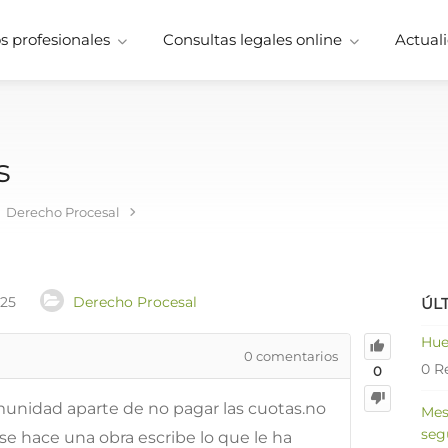
 profesionales
Consultas legales online
Actuali
s
Derecho Procesal
025
Derecho Procesal
ÚL
Hue
0
comentarios
0 R
0
omunidad aparte de no pagar las cuotas.no
Mes
seg
 se hace una obra escribe lo que le ha