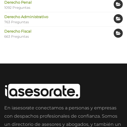
Derecho Penal
1092 Preguntas
Derecho Administrativo
763 Preguntas
Derecho Fiscal
663 Preguntas
En iasesorate conectamos a personas y empresas
con despachos profesionales de confianza. Somos
un directorio de asesores y abogados, y también un