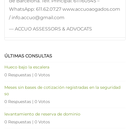
de Barcelona. Telf. Principal: 611160545 –
WhatsApp: 611.62.07.27 www.accuoaogados.com
/ info.accuo@gmail.com
— ACCUO ASSESSORS & ADVOCATS
ÚLTIMAS CONSULTAS
Hueco bajo la escalera
0 Respuestas
|
0 Votos
Meses sin bases de cotización registradas en la seguridad
so
0 Respuestas
|
0 Votos
levantamiento de reserva de dominio
0 Respuestas
|
0 Votos