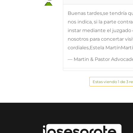
Buenas tardes,se tendría qu
nos indica, si la parte cont
instar mediante el juzgad
nosotros para concertar visi
cordiales,Estela MartínMa
— Martin & Pastor Advocad
Estas viendo 1 de 3 r