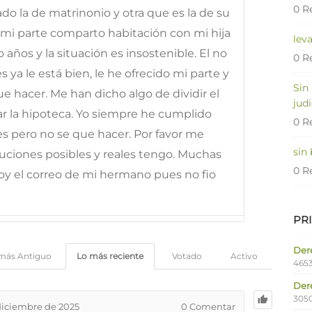
0 R
do la de matrinonio y otra que es la de su
r mi parte comparto habitación con mi hija
lev
años y la situación es insostenible. El no
0 R
ya le está bien, le he ofrecido mi parte y
Sin
ue hacer. Me han dicho algo de dividir el
judi
r la hipoteca. Yo siempre he cumplido
0 R
es pero no se que hacer. Por favor me
sin
uciones posibles y reales tengo. Muchas
0 R
oy el correo de mi hermano pues no fio
PR
Dere
más Antiguo
Lo más reciente
Votado
Activo
4653
Der
305
diciembre de 2025
0
Comentar