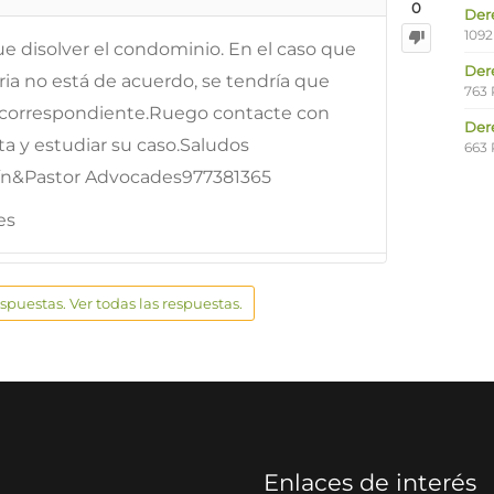
0
Der
1092
e disolver el condominio. En el caso que
Der
raria no está de acuerdo, se tendría que
763 
o correspondiente.Ruego contacte con
Der
ta y estudiar su caso.Saludos
663 
rtín&Pastor Advocades977381365
es
espuestas. Ver todas las respuestas.
Enlaces de interés