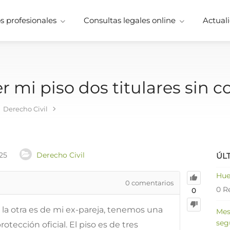
 profesionales
Consultas legales online
Actuali
mi piso dos titulares sin 
Derecho Civil
25
Derecho Civil
ÚL
Hue
0
comentarios
0 R
0
 la otra es de mi ex-pareja, tenemos una
Mes
seg
otección oficial. El piso es de tres