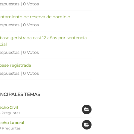
espuestas
|
0 Votos
antamiento de reserva de dominio
espuestas
|
0 Votos
 base geristrada casi 12 años por sentencia
cial
espuestas
|
0 Votos
 base registrada
espuestas
|
0 Votos
INCIPALES TEMAS
cho Civil
 Preguntas
echo Laboral
0 Preguntas