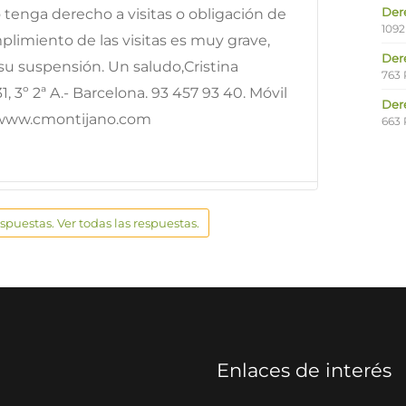
Der
o tenga derecho a visitas o obligación de
1092
plimiento de las visitas es muy grave,
Der
u suspensión. Un saludo,Cristina
763 
, 3º 2ª A.- Barcelona. 93 457 93 40. Móvil
Der
: www.cmontijano.com
663 
espuestas. Ver todas las respuestas.
Enlaces de interés