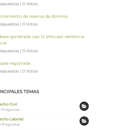
espuestas
|
0 Votos
antamiento de reserva de dominio
espuestas
|
0 Votos
 base geristrada casi 12 años por sentencia
cial
espuestas
|
0 Votos
 base registrada
espuestas
|
0 Votos
INCIPALES TEMAS
cho Civil
 Preguntas
echo Laboral
0 Preguntas