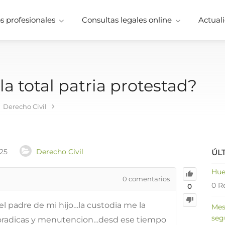
 profesionales
Consultas legales online
Actuali
a total patria protestad?
Derecho Civil
025
Derecho Civil
ÚL
Hue
0
comentarios
0 R
0
l padre de mi hijo…la custodia me la
Mes
seg
sporadicas y menutencion…desd ese tiempo