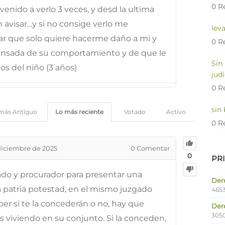
0 R
venido a verlo 3 veces, y desd la ultima
n avisar…y si no consige verlo me
lev
r que solo quiere hacerme daño a mi y
0 R
ansada de su comportamiento y de que le
Sin
s del niño (3 años)
judi
0 R
sin
más Antiguo
Lo más reciente
Votado
Activo
0 R
diciembre de 2025
0
Comentar
0
PR
do y procurador para presentar una
Dere
 patria potestad, en el mismo juzgado
4653
aber si te la concederán o no, hay que
Der
305
ás viviendo en su conjunto. Si la conceden,