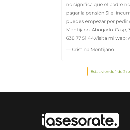
no significa que el padre n
pagar la pensión.Si el incum
puedes empezar por pedir s
Montijano. Abogado. Casp, 31
638 77 51 44.Visita mi web
— Cristina Montijano
Estas viendo 1 de 2 r