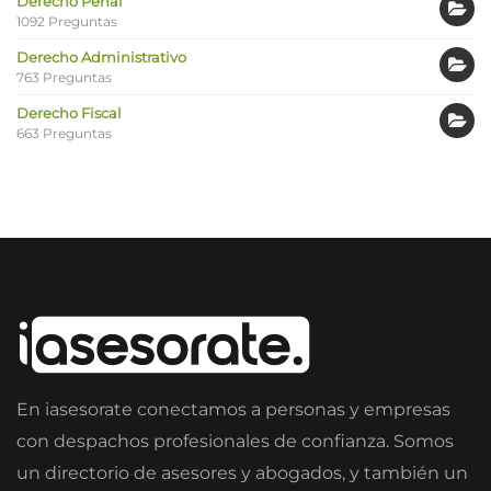
Derecho Penal
1092 Preguntas
Derecho Administrativo
763 Preguntas
Derecho Fiscal
663 Preguntas
En iasesorate conectamos a personas y empresas
con despachos profesionales de confianza. Somos
un directorio de asesores y abogados, y también un