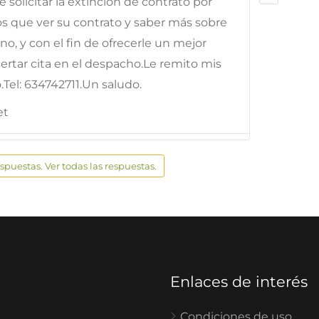
solicitar la extinción de contrato por
 que ver su contrato y saber más sobre
uno, y con el fin de ofrecerle un mejor
rtar cita en el despacho.Le remito mis
.Tel: 634742711.Un saludo.
et
espuestas. Ver todas las respuestas.
Enlaces de interés
Condiciones de uso