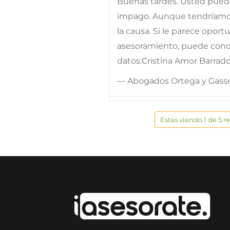
Buenas tardes. Usted puede 
impago. Aunque tendríamos
la causa. Si le parece oport
asesoramiento, puede conce
datos:Cristina Amor Barrado
— Abogados Ortega y Gass
Estas viendo 1 de 5 r