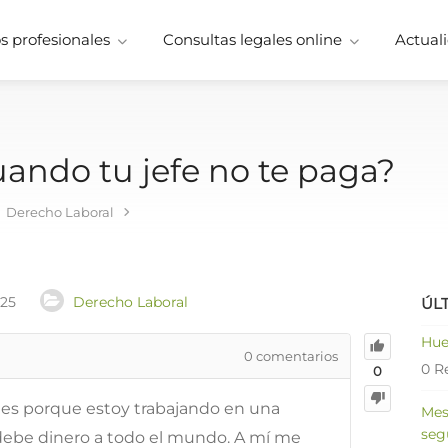
 profesionales
Consultas legales online
Actuali
ando tu jefe no te paga?
Derecho Laboral
025
Derecho Laboral
ÚL
Hue
0
comentarios
0 R
0
 es porque estoy trabajando en una
Mes
seg
 debe dinero a todo el mundo. A mí me