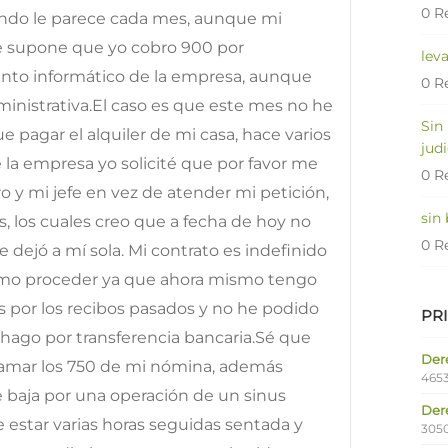
0 R
ando le parece cada mes, aunque mi
se supone que yo cobro 900 por
lev
to informático de la empresa, aunque
0 R
inistrativa.El caso es que este mes no he
Sin
 pagar el alquiler de mi casa, hace varios
judi
 la empresa yo solicité que por favor me
0 R
ro y mi jefe en vez de atender mi petición,
sin
, los cuales creo que a fecha de hoy no
0 R
 dejó a mí sola. Mi contrato es indefinido
cómo proceder ya que ahora mismo tengo
 por los recibos pasados y no he podido
PR
o hago por transferencia bancaria.Sé que
Dere
lamar los 750 de mi nómina, además
4653
de baja por una operación de un sinus
Der
e estar varias horas seguidas sentada y
305