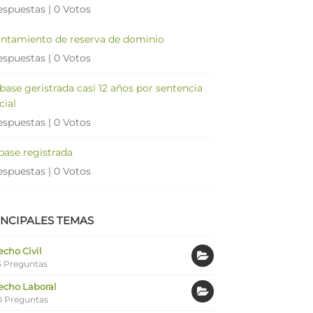
espuestas
|
0 Votos
antamiento de reserva de dominio
espuestas
|
0 Votos
 base geristrada casi 12 años por sentencia
cial
espuestas
|
0 Votos
 base registrada
espuestas
|
0 Votos
INCIPALES TEMAS
cho Civil
 Preguntas
echo Laboral
0 Preguntas