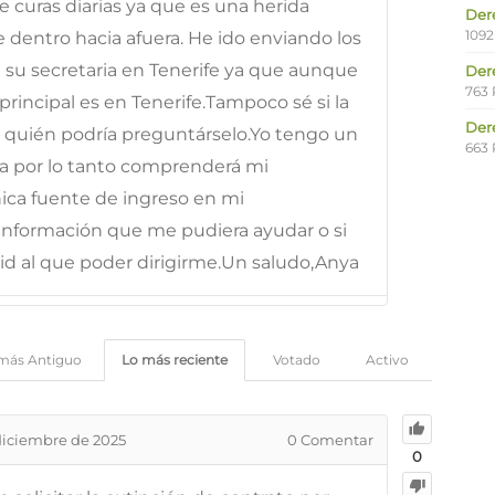
curas diarias ya que es una herida
Der
1092
e dentro hacia afuera. He ido enviando los
a su secretaria en Tenerife ya que aunque
Der
763 
principal es en Tenerife.Tampoco sé si la
Der
a quién podría preguntárselo.Yo tengo un
663 
la por lo tanto comprenderá mi
nica fuente de ingreso en mi
 información que me pudiera ayudar o si
id al que poder dirigirme.Un saludo,Anya
más Antiguo
Lo más reciente
Votado
Activo
diciembre de 2025
0
Comentar
0