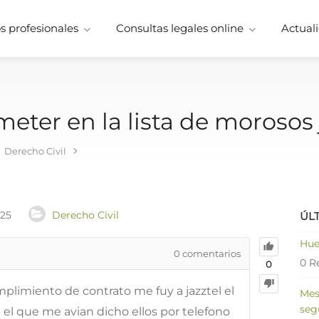
 profesionales
Consultas legales online
Actuali
er en la lista de morosos ja
Derecho Civil
025
Derecho Civil
ÚL
Hue
0
comentarios
0 R
0
plimiento de contrato me fuy a jazztel el
Mes
seg
a el que me avian dicho ellos por telefono