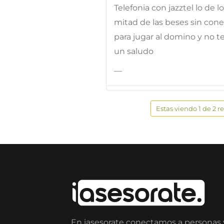
Telefonia con jazztel lo de 
mitad de las beses sin con
para jugar al domino y no 
un saludo
—
Estas viendo 1 de 2 r
En iasesorate conectamos a personas