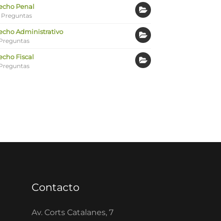
echo Penal
 Preguntas
echo Administrativo
Preguntas
echo Fiscal
Preguntas
Contacto
Av. Corts Catalanes, 7