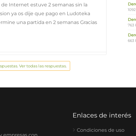
Der
lo de Internet estuve 2 semanas sin la
1092
esion ya os dije que pago en Ludoteka
Der
termine una partida en 2 semanas Gracias
763 
Der
663 
espuestas. Ver todas las respuestas.
Enlaces de interés
Condiciones de uso
 y empresas con