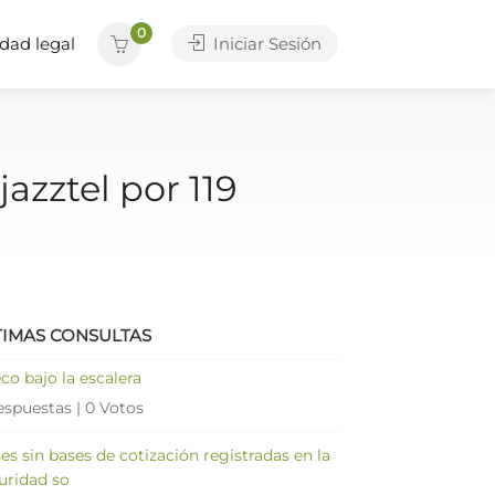
0
dad legal
Iniciar Sesión
zztel por 119
TIMAS CONSULTAS
co bajo la escalera
espuestas
|
0 Votos
es sin bases de cotización registradas en la
uridad so