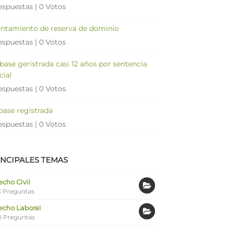
espuestas
|
0 Votos
antamiento de reserva de dominio
espuestas
|
0 Votos
 base geristrada casi 12 años por sentencia
cial
espuestas
|
0 Votos
 base registrada
espuestas
|
0 Votos
INCIPALES TEMAS
cho Civil
 Preguntas
echo Laboral
0 Preguntas