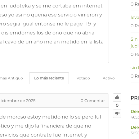
0 R
 en ludoteka y se me cortaba em internet
eso yo asi no queria ese servicio vinieron y
lev
 segia igual entonse no le page 119  y
0 R
o disiemdomes los de ono que no abria
Sin
l cavo de un año me an metido en la lista
judi
0 R
sin
0 R
más Antiguo
Lo más reciente
Votado
Activo
PR
diciembre de 2025
0
Comentar
0
Dere
 de moroso estoy metido no lo se pero fuI
4653
ico y me dijo la financiera de que no
Der
305
servicios que contrate fue Internet y