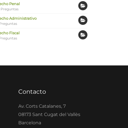
echo Penal
 Preguntas
echo Administrativo
Preguntas
echo Fiscal
Preguntas
Contacto
Av. Corts Catalanes, 7
08173 Sant Cugat del Vallès
Barcelona