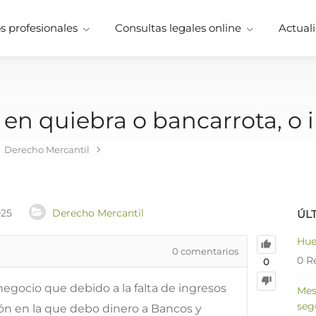
 profesionales
Consultas legales online
Actuali
n quiebra o bancarrota, o 
Derecho Mercantil
025
Derecho Mercantil
ÚL
Hue
0
comentarios
0 R
0
gocio que debido a la falta de ingresos
Mes
seg
ión en la que debo dinero a Bancos y