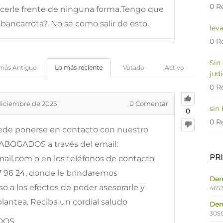
0 R
cerle frente de ninguna forma.Tengo que
bancarrota?. No se como salir de esto.
lev
0 R
Sin
más Antiguo
Lo más reciente
Votado
Activo
judi
0 R
diciembre de 2025
0
Comentar
sin
0
0 R
uede ponerse en contacto con nuestro
OGADOS a través del email:
PR
l.com o en los teléfonos de contacto
7 96 24, donde le brindaremos
Dere
 a los efectos de poder asesorarle y
4653
plantea. Reciba un cordial saludo
Der
305
DOS