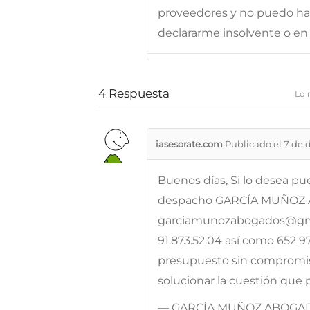
proveedores y no puedo ha
declararme insolvente o en 
4
Respuesta
Lo 
iasesorate.com
Publicado el 7 de 
Buenos días, Si lo desea p
despacho GARCÍA MUÑOZ AB
garciamunozabogados@gmai
91.873.52.04 así como 652 9
presupuesto sin compromiso
solucionar la cuestión que 
— GARCÍA MUÑOZ ABOGA