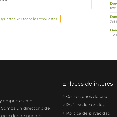
Der
1092
Der
espuestas. Ver todas las respuestas.
763 
Der
663 
Enlaces de interés
Condiciones de uso
 y empresas con
Política de cookies
. Somos un directorio de
Política de privacidad
spacio donde puedes