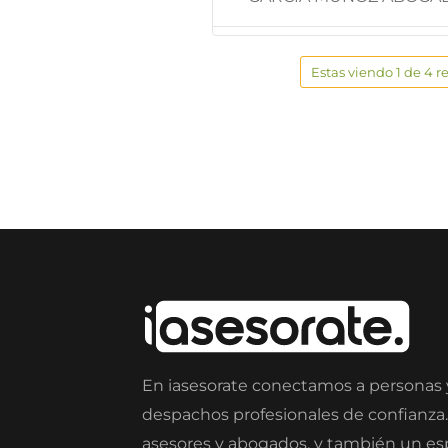
Estas viendo 1 de 4 r
En iasesorate conectamos a personas
despachos profesionales de confianza
asesores y abogados, y también un e