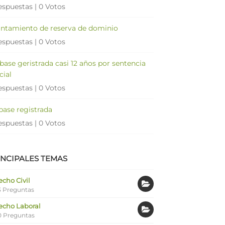
espuestas
|
0 Votos
antamiento de reserva de dominio
espuestas
|
0 Votos
 base geristrada casi 12 años por sentencia
cial
espuestas
|
0 Votos
 base registrada
espuestas
|
0 Votos
INCIPALES TEMAS
cho Civil
 Preguntas
echo Laboral
0 Preguntas