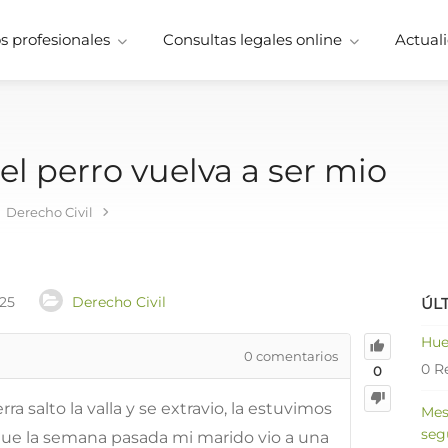
 profesionales
Consultas legales online
Actuali
l perro vuelva a ser mio
Derecho Civil
025
Derecho Civil
ÚL
Hue
0
comentarios
0 R
0
a salto la valla y se extravio, la estuvimos
Mes
seg
que la semana pasada mi marido vio a una