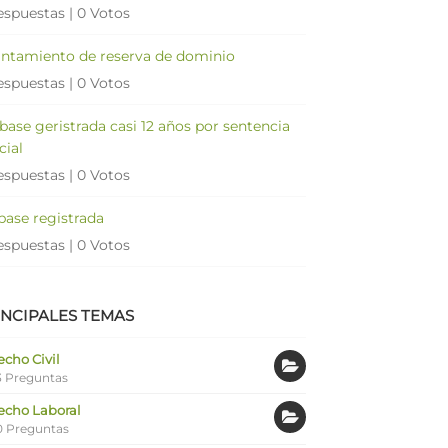
espuestas
|
0 Votos
antamiento de reserva de dominio
espuestas
|
0 Votos
 base geristrada casi 12 años por sentencia
cial
espuestas
|
0 Votos
 base registrada
espuestas
|
0 Votos
INCIPALES TEMAS
cho Civil
 Preguntas
echo Laboral
0 Preguntas