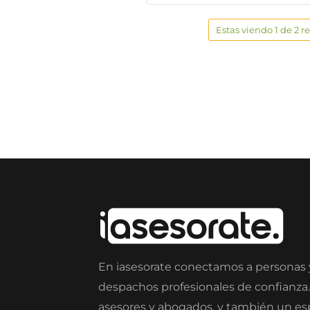
Estas viendo 1 de 2 r
En iasesorate conectamos a personas
despachos profesionales de confianza
asesores y abogados, y también un e