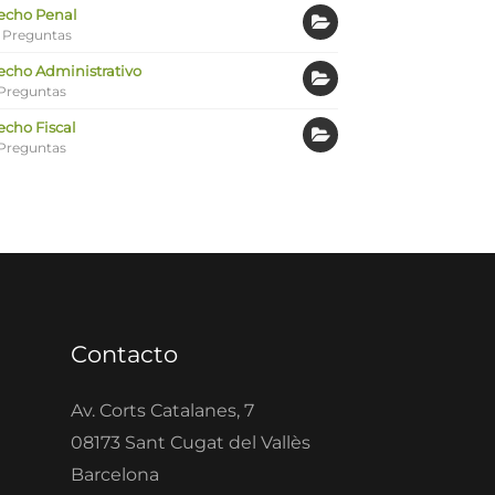
echo Penal
 Preguntas
echo Administrativo
Preguntas
echo Fiscal
Preguntas
Contacto
Av. Corts Catalanes, 7
08173 Sant Cugat del Vallès
Barcelona