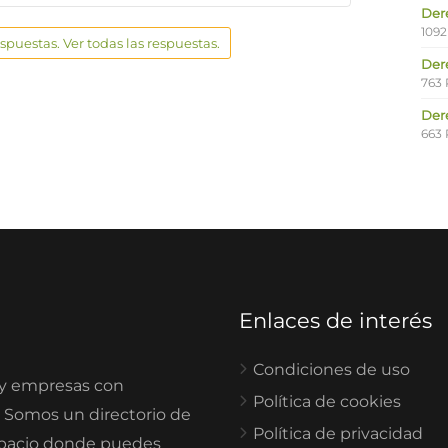
Der
1092
espuestas. Ver todas las respuestas.
Der
763 
Der
663 
Enlaces de interés
Condiciones de uso
 y empresas con
Política de cookies
. Somos un directorio de
Política de privacidad
spacio donde puedes