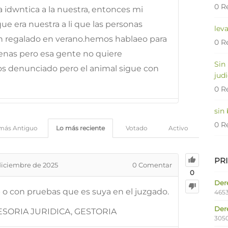
0 R
 idwntica a la nuestra, entonces mi
que era nuestra a li que las personas
lev
an regalado en verano.hemos hablaeo para
0 R
buenas pero esa gente no quiere
Sin
s denunciado pero el animal sigue con
judi
0 R
sin
0 R
más Antiguo
Lo más reciente
Votado
Activo
PR
diciembre de 2025
0
Comentar
0
Dere
 o con pruebas que es suya en el juzgado.
4653
Der
SORIA JURIDICA, GESTORIA
305