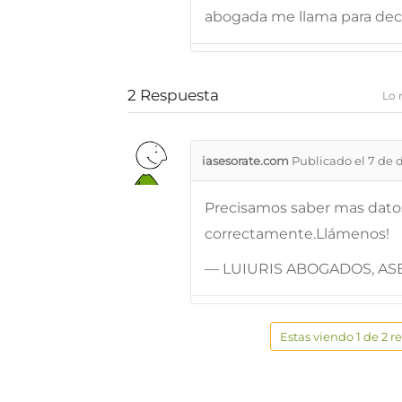
abogada me llama para deci
2
Respuesta
Lo 
iasesorate.com
Publicado el 7 de 
Precisamos saber mas datos
correctamente.Llámenos!
— LUIURIS ABOGADOS, ASE
Estas viendo 1 de 2 r