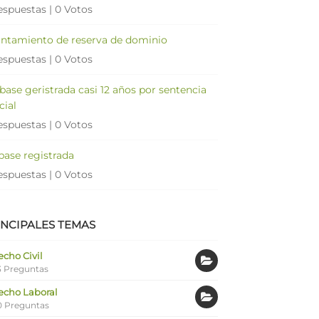
espuestas
|
0 Votos
antamiento de reserva de dominio
espuestas
|
0 Votos
 base geristrada casi 12 años por sentencia
cial
espuestas
|
0 Votos
 base registrada
espuestas
|
0 Votos
INCIPALES TEMAS
cho Civil
 Preguntas
echo Laboral
0 Preguntas