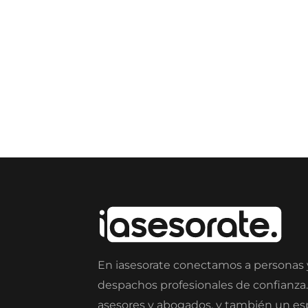
En iasesorate conectamos a personas
despachos profesionales de confianza
asesores y abogados, y también un e