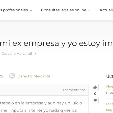
 profesionales
Consultas legales online
Actuali
 mi ex empresa y yo estoy i
Derecho Mercantil
25
Derecho Mercantil
ÚL
Hue
0
comentarios
0 R
0
rabajo en la empresa y aun hay un juicio
Mes
seg
 me imputa sin tener yo nada q ver. La