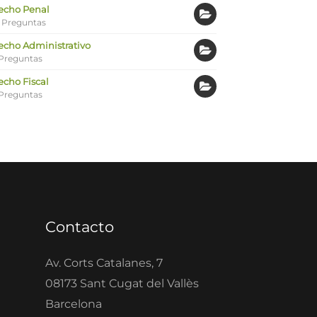
echo Penal
 Preguntas
echo Administrativo
Preguntas
echo Fiscal
Preguntas
Contacto
Av. Corts Catalanes, 7
08173 Sant Cugat del Vallès
Barcelona