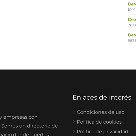
Der
1092
Der
763 
Der
663 
Enlaces de interés
Condiciones de uso
 y empresas con
Política de cookies
. Somos un directorio de
Política de privacidad
spacio donde puedes