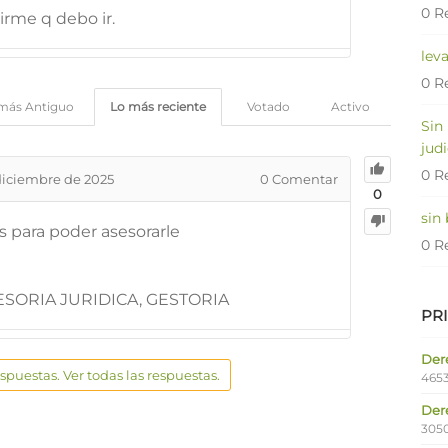
0 R
rme q debo ir.
lev
0 R
más Antiguo
Lo más reciente
Votado
Activo
Sin
judi
0 R
diciembre de 2025
0
Comentar
0
sin
 para poder asesorarle
0 R
SORIA JURIDICA, GESTORIA
PR
Dere
espuestas. Ver todas las respuestas.
4653
Der
305