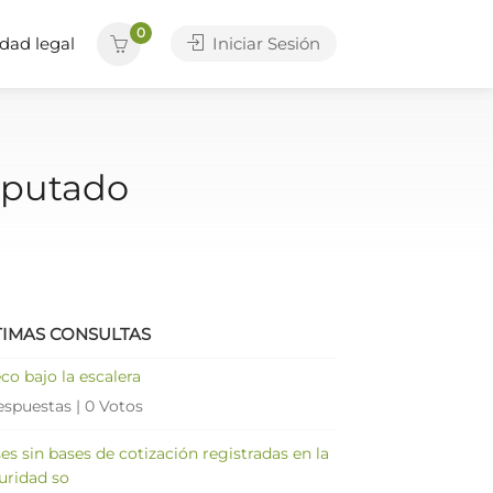
0
dad legal
Iniciar Sesión
mputado
TIMAS CONSULTAS
co bajo la escalera
espuestas
|
0 Votos
es sin bases de cotización registradas en la
uridad so