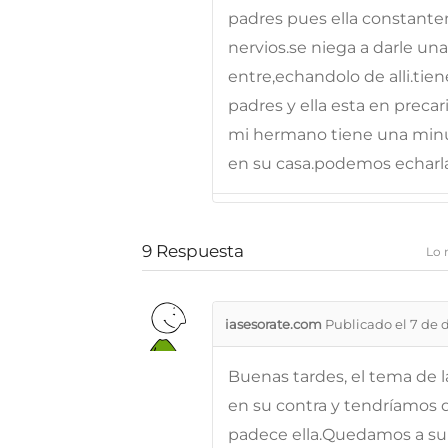
padres pues ella constantem
nervios.se niega a darle un
entre,echandolo de alli.tie
padres y ella esta en preca
mi hermano tiene una minusv
en su casa.podemos echarl
9
Respuesta
Lo 
iasesorate.com
Publicado el 7 de 
Buenas tardes, el tema de 
en su contra y tendríamos q
padece ella.Quedamos a su 