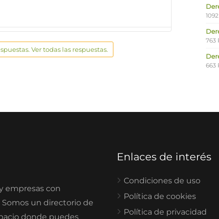
Der
1092
Der
763 
espuestas. Ver todas las respuestas.
Der
663 
Enlaces de interés
Condiciones de uso
 y empresas con
Política de cookies
. Somos un directorio de
Política de privacidad
spacio donde puedes