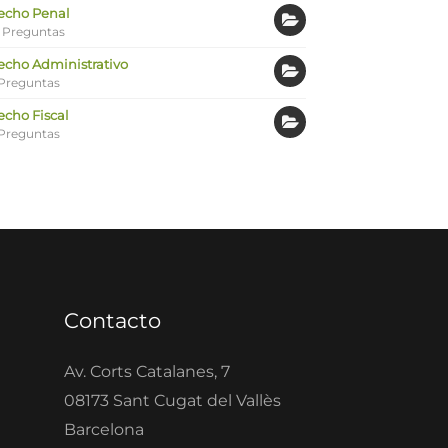
echo Penal
 Preguntas
echo Administrativo
Preguntas
echo Fiscal
Preguntas
Contacto
Av. Corts Catalanes, 7
08173 Sant Cugat del Vallès
Barcelona