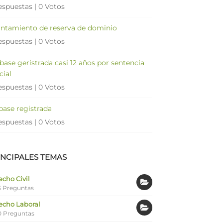
espuestas
|
0 Votos
antamiento de reserva de dominio
espuestas
|
0 Votos
 base geristrada casi 12 años por sentencia
cial
espuestas
|
0 Votos
 base registrada
espuestas
|
0 Votos
INCIPALES TEMAS
cho Civil
 Preguntas
echo Laboral
0 Preguntas