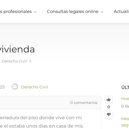
 profesionales
Consultas legales online
Actuali
vivienda
Derecho Civil
025
Derecho Civil
ÚL
Hue
0
comentarios
0 R
0
erradura del piso donde vive con mi
Mes
seg
el estaba unos dias en casa de mis