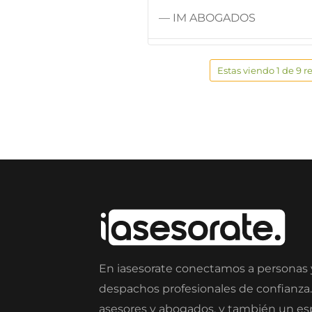
— IM ABOGADOS
Estas viendo 1 de 9 r
En iasesorate conectamos a personas
despachos profesionales de confianza
asesores y abogados, y también un e