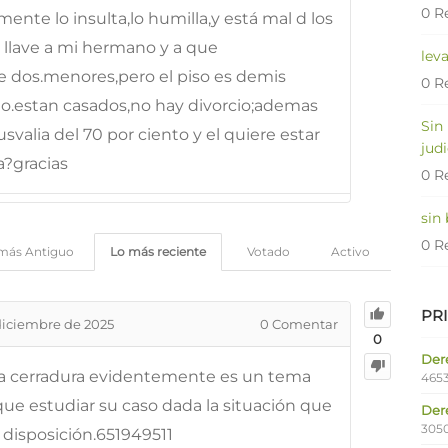
0 R
ente lo insulta,lo humilla,y está mal d los
a llave a mi hermano y a que
lev
ne dos.menores,pero el piso es demis
0 R
rio.estan casados,no hay divorcio;ademas
Sin
alia del 70 por ciento y el quiere estar
judi
a?gracias
0 R
sin
0 R
más Antiguo
Lo más reciente
Votado
Activo
PR
diciembre de 2025
0
Comentar
0
Dere
la cerradura evidentemente es un tema
4653
ue estudiar su caso dada la situación que
Der
305
disposición.651949511