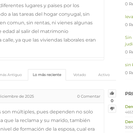
0 R
iferentes lugares y paises por los
do a las tareas del hogar conyugal, sin
lev
en comun, sin rentas, ni vienes algunas
0 R
e edad al salir del matrimonio
Sin
calle, ya que las viviendas laborales eran
judi
0 R
sin
0 R
más Antiguo
Lo más reciente
Votado
Activo
PR
diciembre de 2025
0
Comentar
0
Dere
es son múltiples, pues dependen no solo
4653
na que la reclama y su marido, también
Der
305
nivel de formación de la esposa, cual era