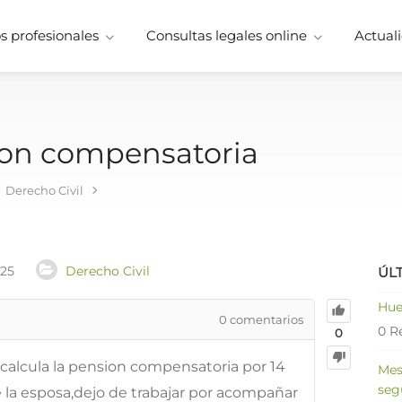
 profesionales
Consultas legales online
Actuali
ion compensatoria
Derecho Civil
025
Derecho Civil
ÚL
Hue
0
comentarios
0 R
0
calcula la pension compensatoria por 14
Mes
seg
la esposa,dejo de trabajar por acompañar