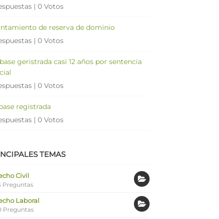
espuestas
|
0 Votos
antamiento de reserva de dominio
espuestas
|
0 Votos
 base geristrada casi 12 años por sentencia
cial
espuestas
|
0 Votos
 base registrada
espuestas
|
0 Votos
INCIPALES TEMAS
cho Civil
 Preguntas
echo Laboral
0 Preguntas