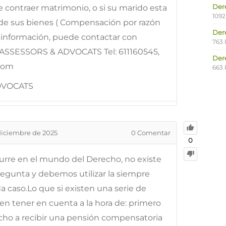
Der
de contraer matrimonio, o si su marido esta
1092
 de sus bienes ( Compensación por razón
Der
s información, puede contactar con
763 
ASSESSORS & ADVOCATS Tel: 611160545,
Der
.com
663 
DVOCATS
diciembre de 2025
0
Comentar
0
urre en el mundo del Derecho, no existe
regunta y debemos utilizar la siempre
 caso.Lo que si existen una serie de
len tener en cuenta a la hora de: primero
echo a recibir una pensión compensatoria