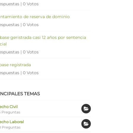
espuestas
|
0 Votos
antamiento de reserva de dominio
espuestas
|
0 Votos
 base geristrada casi 12 años por sentencia
cial
espuestas
|
0 Votos
 base registrada
espuestas
|
0 Votos
INCIPALES TEMAS
cho Civil
 Preguntas
echo Laboral
0 Preguntas