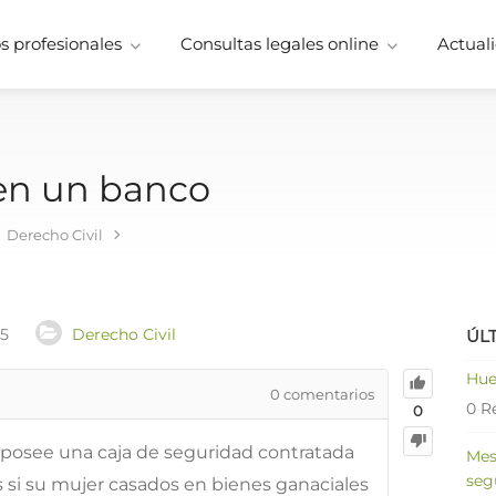
 profesionales
Consultas legales online
Actuali
 en un banco
Derecho Civil
25
Derecho Civil
ÚL
Hue
0
comentarios
0 R
0
posee una caja de seguridad contratada
Mes
seg
 si su mujer casados en bienes ganaciales