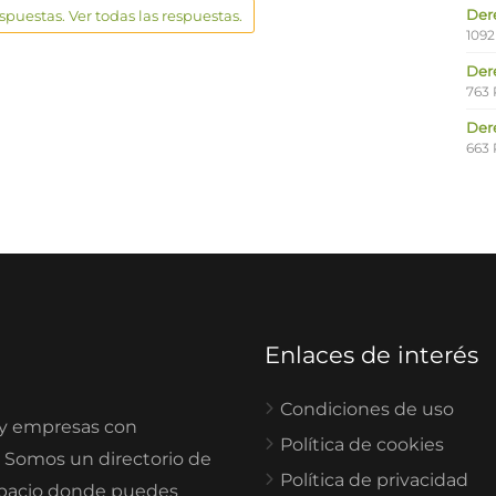
Der
espuestas. Ver todas las respuestas.
1092
Der
763 
Der
663 
Enlaces de interés
Condiciones de uso
 y empresas con
Política de cookies
. Somos un directorio de
Política de privacidad
spacio donde puedes