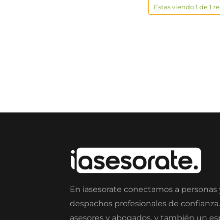
Estas viendo 1 de 1 r
En iasesorate conectamos a personas
despachos profesionales de confianza
asesores y abogados, y también un e