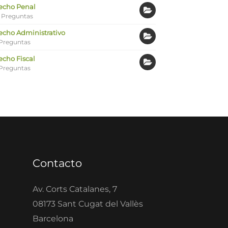
echo Penal
 Preguntas
echo Administrativo
Preguntas
echo Fiscal
Preguntas
Contacto
Av. Corts Catalanes, 7
08173 Sant Cugat del Vallès
Barcelona