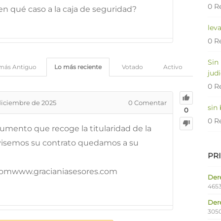
0 R
n qué caso a la caja de seguridad?
lev
0 R
Sin
más Antiguo
Lo más reciente
Votado
Activo
judi
0 R
diciembre de 2025
0
Comentar
sin
0
0 R
umento que recoge la titularidad de la
revisemos su contrato quedamos a su
PR
.comwww.gracianiasesores.com
Dere
4653
Der
305