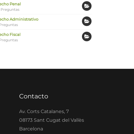
echo Penal
 Preguntas
echo Administrativo
Preguntas
echo Fiscal
Preguntas
Contacto
Av. Corts Catalanes, 7
08173 Sant Cugat del Vallès
Barcelona