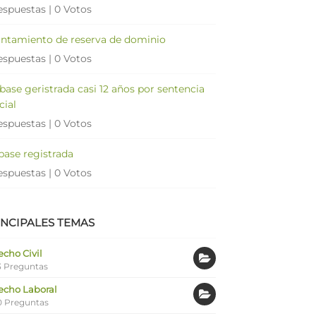
espuestas
|
0 Votos
antamiento de reserva de dominio
espuestas
|
0 Votos
 base geristrada casi 12 años por sentencia
cial
espuestas
|
0 Votos
 base registrada
espuestas
|
0 Votos
INCIPALES TEMAS
cho Civil
 Preguntas
echo Laboral
0 Preguntas