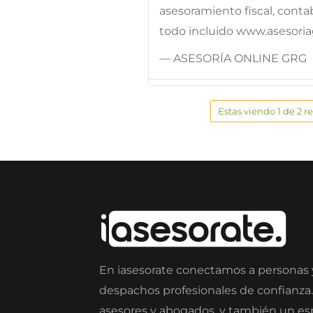
asesoramiento fiscal, contab
todo incluido www.asesoria
— ASESORÍA ONLINE GRG
Estas viendo 1 de 2 r
En iasesorate conectamos a personas
despachos profesionales de confianza
asesores y abogados, y también un e