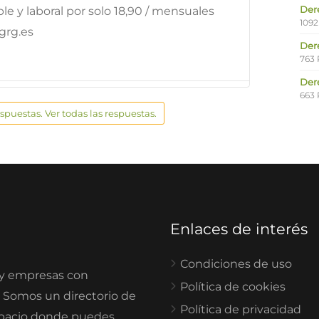
Der
le y laboral por solo 18,90 / mensuales
1092
grg.es
Der
763 
Der
663 
espuestas. Ver todas las respuestas.
Enlaces de interés
Condiciones de uso
 y empresas con
Política de cookies
. Somos un directorio de
Política de privacidad
spacio donde puedes