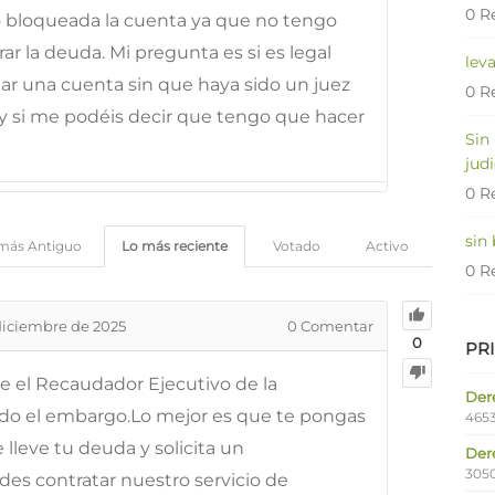
0 R
 bloqueada la cuenta ya que no tengo
ar la deuda. Mi pregunta es si es legal
lev
r una cuenta sin que haya sido un juez
0 R
 y si me podéis decir que tengo que hacer
Sin
judi
0 R
sin
más Antiguo
Lo más reciente
Votado
Activo
0 R
diciembre de 2025
0
Comentar
0
PR
que el Recaudador Ejecutivo de la
Dere
ado el embargo.Lo mejor es que te pongas
4653
lleve tu deuda y solicita un
Der
305
s contratar nuestro servicio de