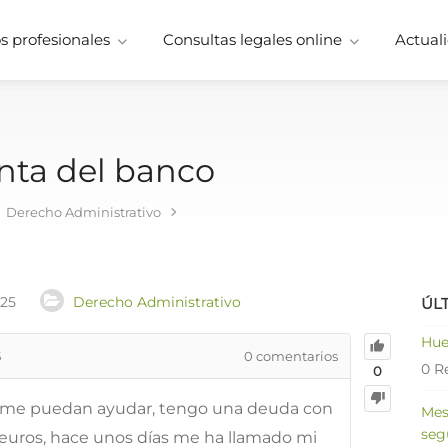
 profesionales
Consultas legales online
Actuali
nta del banco
Derecho Administrativo
025
Derecho Administrativo
ÚL
Hue
5
0
comentarios
0 R
0
 me puedan ayudar, tengo una deuda con
Mes
seg
 euros, hace unos días me ha llamado mi