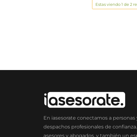
Estas viendo 1 de 2 r
En iasesorate conectamos a personas
despachos profesionales de confianza
asesores y abogados, y también un e