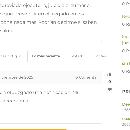
0 R
 abreviado ejecutoria, juicio oral sumario.
 que presentar en el juzgado en los
lev
 pone nada más. Podrían decirme si saben
0 R
saludo.
Sin
judi
0 R
más Antiguo
Lo más reciente
Votado
Activo
sin
0 R
diciembre de 2025
0
Comentar
0
PR
 en el Juzgado una notificación. Mi
a recogerla.
Dere
4653
Der
305