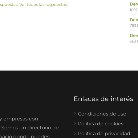
Der
espuestas. Ver todas las respuestas.
1092
Der
763 
Der
663 
Enlaces de interés
Condiciones de uso
 y empresas con
Política de cookies
. Somos un directorio de
Política de privacidad
spacio donde puedes