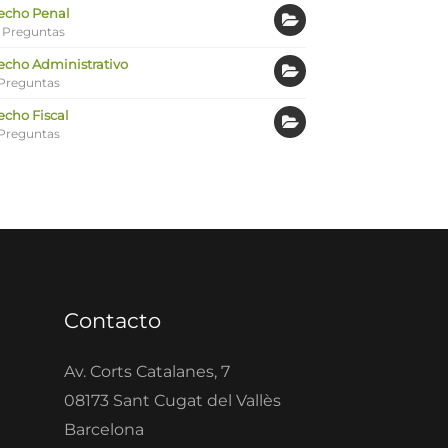
echo Penal
 Preguntas
echo Administrativo
Preguntas
echo Fiscal
Preguntas
Contacto
Av. Corts Catalanes, 7
08173 Sant Cugat del Vallès
Barcelona