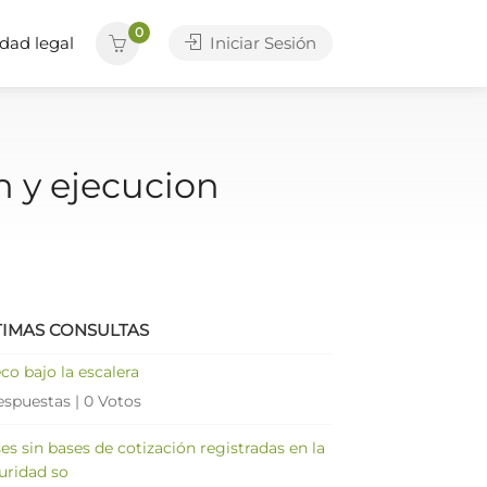
0
dad legal
Iniciar Sesión
n y ejecucion
TIMAS CONSULTAS
co bajo la escalera
espuestas
|
0 Votos
es sin bases de cotización registradas en la
uridad so