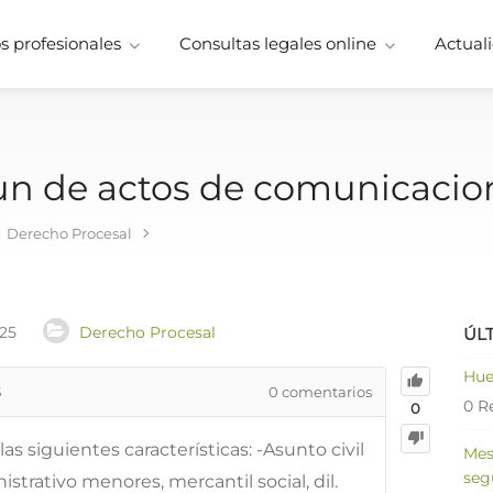
 profesionales
Consultas legales online
Actuali
un de actos de comunicacio
Derecho Procesal
025
Derecho Procesal
ÚL
Hue
5
0
comentarios
0 R
0
as siguientes características: -Asunto civil
Mes
seg
strativo menores, mercantil social, dil.