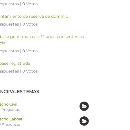
espuestas
|
0 Votos
antamiento de reserva de dominio
espuestas
|
0 Votos
 base geristrada casi 12 años por sentencia
cial
espuestas
|
0 Votos
 base registrada
espuestas
|
0 Votos
INCIPALES TEMAS
cho Civil
 Preguntas
echo Laboral
0 Preguntas