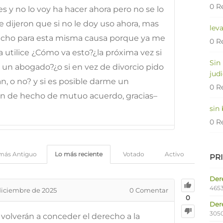
0 R
s y no lo voy ha hacer ahora pero no se lo
e dijeron que si no le doy uso ahora, mas
lev
recho para esta misma causa porque ya me
0 R
 utilice ¿Cómo va esto?¿la próxima vez si
Sin
 un abogado?¿o si en vez de divorcio pido
judi
n, o no? y si es posible darme un
0 R
ón de hecho de mutuo acuerdo, gracias–
sin
0 R
más Antiguo
Lo más reciente
Votado
Activo
PR
Dere
4653
diciembre de 2025
0
Comentar
0
Der
305
 volverán a conceder el derecho a la