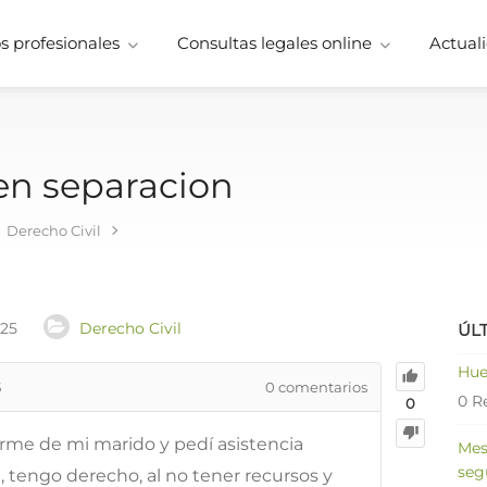
 profesionales
Consultas legales online
Actuali
 en separacion
Derecho Civil
025
Derecho Civil
ÚL
Hue
5
0
comentarios
0 R
0
arme de mi marido y pedí asistencia
Mes
seg
n, tengo derecho, al no tener recursos y