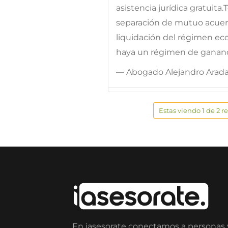
asistencia jurídica gratuita
separación de mutuo acuerd
liquidación del régimen ec
haya un régimen de gananc
— Abogado Alejandro Arad
Estas viendo 1 de 2 r
En iasesorate conectamos a personas