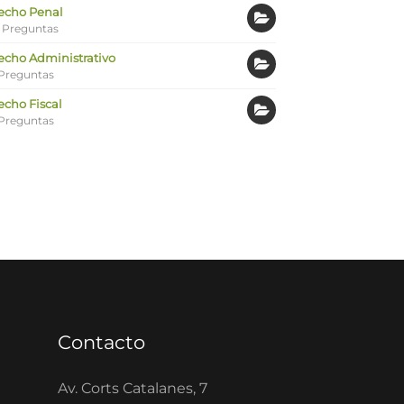
echo Penal
 Preguntas
echo Administrativo
Preguntas
echo Fiscal
Preguntas
Contacto
Av. Corts Catalanes, 7