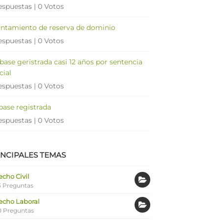
espuestas
|
0 Votos
antamiento de reserva de dominio
espuestas
|
0 Votos
 base geristrada casi 12 años por sentencia
cial
espuestas
|
0 Votos
 base registrada
espuestas
|
0 Votos
INCIPALES TEMAS
cho Civil
 Preguntas
echo Laboral
0 Preguntas