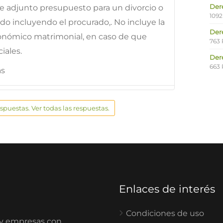
Der
.Te adjunto presupuesto para un divorcio o
1092
o incluyendo el procurado,. No incluye la
Der
onómico matrimonial, en caso de que
763 
iales.
Der
663 
as
espuestas. Ver todas las respuestas.
Enlaces de interés
Condiciones de uso
 y empresas con