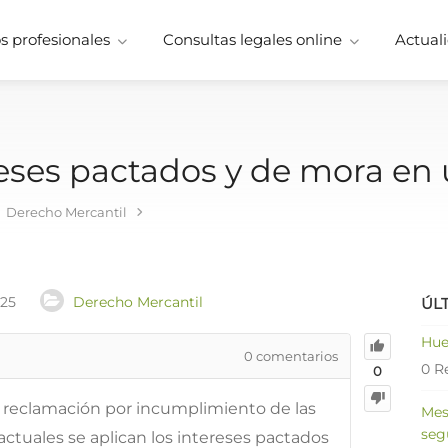
 profesionales
Consultas legales online
Actuali
reses pactados y de mora en 
Derecho Mercantil
025
Derecho Mercantil
ÚL
Hue
0
comentarios
0 R
0
 reclamación por incumplimiento de las
Mes
seg
ctuales se aplican los intereses pactados