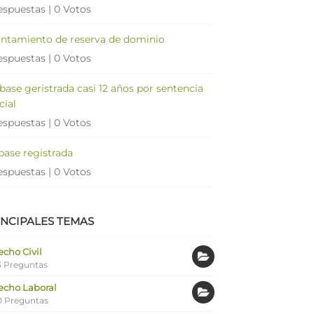
espuestas
|
0 Votos
antamiento de reserva de dominio
espuestas
|
0 Votos
 base geristrada casi 12 años por sentencia
cial
espuestas
|
0 Votos
 base registrada
espuestas
|
0 Votos
INCIPALES TEMAS
cho Civil
 Preguntas
echo Laboral
0 Preguntas