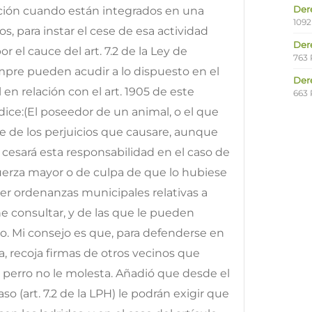
Der
cción cuando están integrados en una
1092
, para instar el cese de esa actividad
Der
r el cauce del art. 7.2 de la Ley de
763 
mpre pueden acudir a lo dispuesto en el
Der
l en relación con el art. 1905 de este
663 
ice:(El poseedor de un animal, o el que
le de los perjuicios que causare, aunque
o cesará esta responsabilidad en el caso de
fuerza mayor o de culpa de que lo hubiese
er ordenanzas municipales relativas a
ne consultar, y de las que le pueden
o. Mi consejo es que, para defenderse en
, recoja firmas de otros vecinos que
l perro no le molesta. Añadió que desde el
aso (art. 7.2 de la LPH) le podrán exigir que