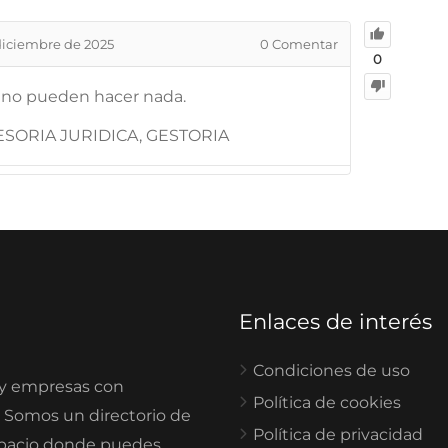
diciembre de 2025
0
Comentar
0
 no pueden hacer nada.
SORIA JURIDICA, GESTORIA
Enlaces de interés
Condiciones de uso
 y empresas con
Política de cookies
. Somos un directorio de
Política de privacidad
spacio donde puedes