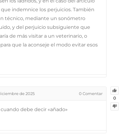
 los ladridos, y en el caso del artículo
5 que indemnice los perjuicios. También
gún técnico, mediante un sonómetro
 ruido, y del perjuicio subsiguiente que
ía de más visitar a un veterinario, o
 para que la aconseje el modo evitar esos
diciembre de 2025
0
Comentar
0
y cuando debe decir «añado»