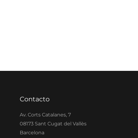
Contacto
Av. Corts Catalanes, 7
08173 Sant Cugat del Vallès
Barcelona