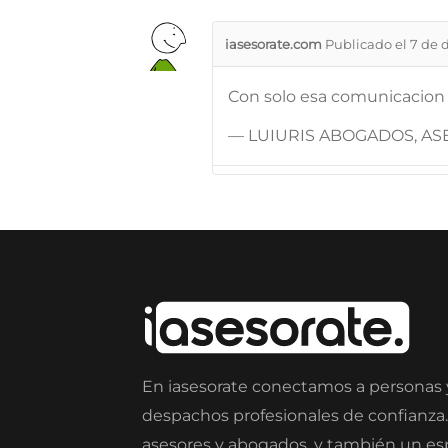
iasesorate.com
Publicado el 7 de 
Con solo esa comunicacion
— LUIURIS ABOGADOS, ASE
En iasesorate conectamos a personas
despachos profesionales de confianza
asesores y abogados, y también un e