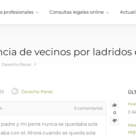
 profesionales
Consultas legales online
Actuali
a de vecinos por ladridos 
Derecho Penal
25
Derecho Penal
ÚL
Hue
14
0
comentarios
0 R
0
padre y mi perra nunca se quedaba sola
Mes
seg
aba con el. Ahora cuando se queda sola