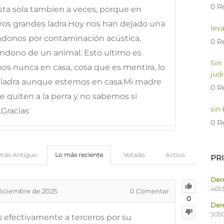
0 R
ta sola tambien a veces, porque en
rros grandes ladra.Hoy nos han dejado una
lev
donos por contaminación acústica,
0 R
andono de un animal. Esto ultimo es
Sin
s nunca en casa, cosa que es mentira, lo
judi
, ladra aunque estemos en casa.Mi madre
0 R
 quiten a la perra y no sabemos si
sin
Gracias
0 R
más Antiguo
Lo más reciente
Votado
Activo
PR
Dere
4653
diciembre de 2025
0
Comentar
0
Der
305
os efectivamente a terceros por su