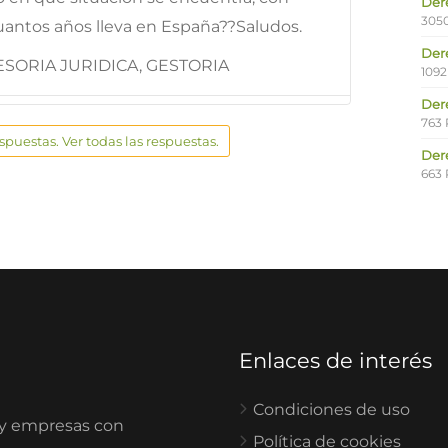
Der
305
uantos años lleva en España??Saludos.
Der
SORIA JURIDICA, GESTORIA
1092
Der
763 
espuestas. Ver todas las respuestas.
Der
663 
Enlaces de interés
Condiciones de uso
 y empresas con
Política de cookies