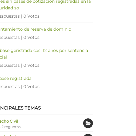
es sin bases de cotización registradas en la
uridad so
espuestas
|
0 Votos
antamiento de reserva de dominio
espuestas
|
0 Votos
 base geristrada casi 12 años por sentencia
cial
espuestas
|
0 Votos
 base registrada
espuestas
|
0 Votos
INCIPALES TEMAS
cho Civil
 Preguntas