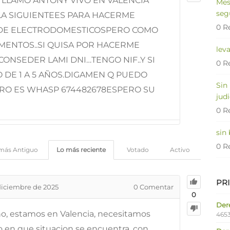
LLAMO ANTONY VIVO EN VALENCIA
Mes
seg
 LA SIGUIENTEES PARA HACERME
0 R
 DE ELECTRODOMESTICOSPERO COMO
MENTOS..SI QUISA POR HACERME
lev
NSEDER LAMI DNI…TENGO NIF..Y SI
0 R
 DE 1 A 5 AÑOS.DIGAMEN Q PUEDO
Sin
ERO ES WHASP 674482678ESPERO SU
judi
0 R
sin
0 R
más Antiguo
Lo más reciente
Votado
Activo
PR
diciembre de 2025
0
Comentar
0
Dere
o, estamos en Valencia, necesitamos
4653
o en que situacion se encuentra, con