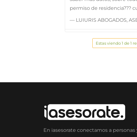
permiso de residencia??? c
— LUIURIS ABOGADOS, ASE
Estas viendo 1 de 1 r
En iasesorate conectamos a personas