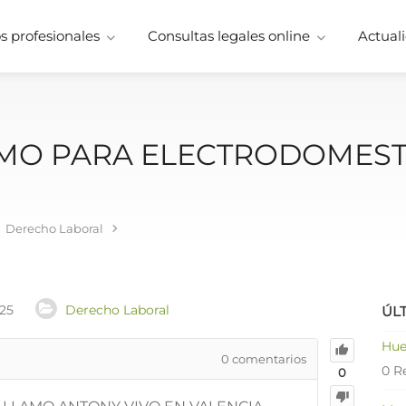
 profesionales
Consultas legales online
Actuali
MO PARA ELECTRODOMEST
Derecho Laboral
025
Derecho Laboral
ÚL
Hue
0
comentarios
0 R
0