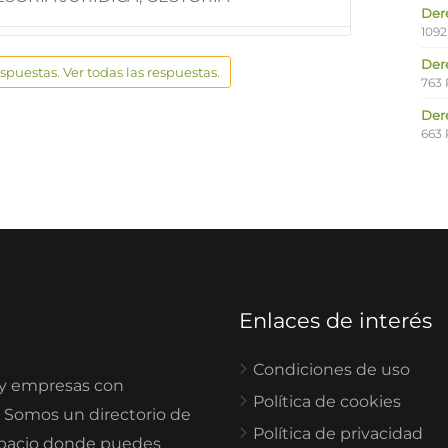
Der
1092
Der
espuestas. Ver todas las respuestas.
763 
Der
663 
Enlaces de interés
Condiciones de uso
 y empresas con
Política de cookies
. Somos un directorio de
Política de privacidad
spacio donde puedes