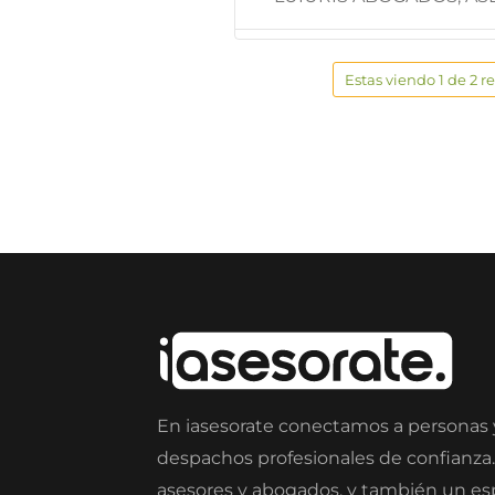
Estas viendo 1 de 2 r
En iasesorate conectamos a personas
despachos profesionales de confianza
asesores y abogados, y también un e