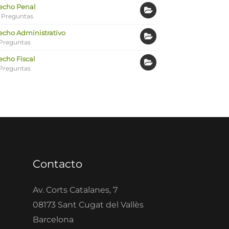
echo Penal
 Preguntas
echo Administrativo
Preguntas
echo Fiscal
Preguntas
Contacto
Av. Corts Catalanes, 7
08173 Sant Cugat del Vallès
Barcelona