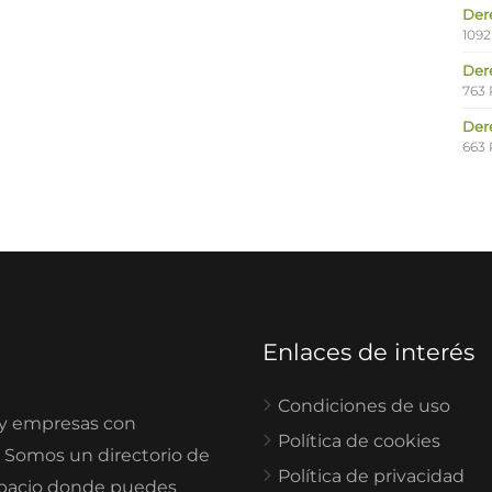
Der
1092
Der
763 
Der
663 
Enlaces de interés
Condiciones de uso
 y empresas con
Política de cookies
. Somos un directorio de
Política de privacidad
spacio donde puedes