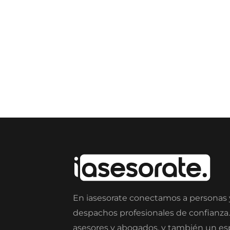
En iasesorate conectamos a personas
despachos profesionales de confianza
asesores y abogados, y también un e