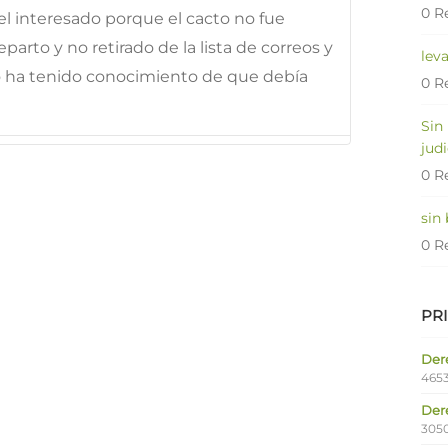
0 R
l interesado porque el cacto no fue
parto y no retirado de la lista de correos y
lev
no ha tenido conocimiento de que debía
0 R
Sin
judi
0 R
sin
0 R
PR
Dere
4653
Der
305