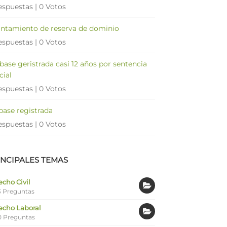
espuestas
|
0 Votos
antamiento de reserva de dominio
espuestas
|
0 Votos
 base geristrada casi 12 años por sentencia
cial
espuestas
|
0 Votos
 base registrada
espuestas
|
0 Votos
INCIPALES TEMAS
cho Civil
 Preguntas
echo Laboral
0 Preguntas