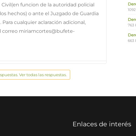
Der
 Civil(en funcion de la autoridad policial
1092
los hechos) o ante el Juzgado de Guardia
Der
Para cualquier aclaración adicional,
763 
el correo miriamcortes@bufete-
Der
663 
espuestas. Ver todas las respuestas.
Enlaces de interés