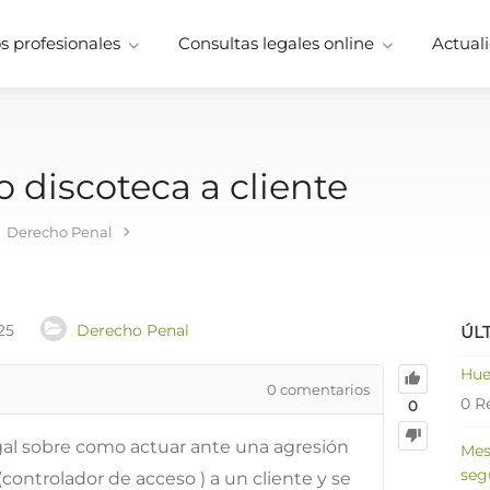
 profesionales
Consultas legales online
Actuali
 discoteca a cliente
Derecho Penal
25
Derecho Penal
ÚL
Hue
0
comentarios
0 R
0
gal sobre como actuar ante una agresión
Mes
seg
controlador de acceso ) a un cliente y se