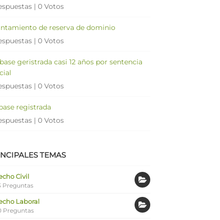
espuestas
|
0 Votos
antamiento de reserva de dominio
espuestas
|
0 Votos
 base geristrada casi 12 años por sentencia
cial
espuestas
|
0 Votos
 base registrada
espuestas
|
0 Votos
INCIPALES TEMAS
cho Civil
 Preguntas
echo Laboral
0 Preguntas