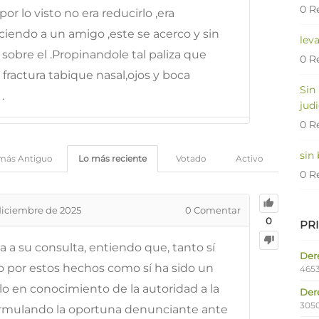
0 R
por lo visto no era reducirlo ,era
iendo a un amigo ,este se acerco y sin
lev
sobre el .Propinandole tal paliza que
0 R
fractura tabique nasal,ojos y boca
Sin
.
judi
0 R
sin
más Antiguo
Lo más reciente
Votado
Activo
0 R
diciembre de 2025
0
Comentar
0
PR
 a su consulta, entiendo que, tanto sí
Dere
o por estos hechos como sí ha sido un
4653
o en conocimiento de la autoridad a la
Der
305
ormulando la oportuna denunciante ante