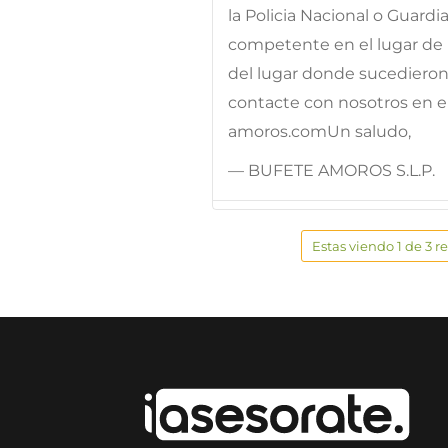
la Policia Nacional o Guardia
competente en el lugar de 
del lugar donde sucedieron. 
contacte con nosotros en 
amoros.comUn saludo,
— BUFETE AMOROS S.L.P.
Estas viendo 1 de 3 r