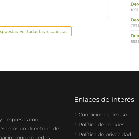
Der
1092
Der
763 
espuestas. Ver todas las respuestas.
Der
663 
Enlaces de interés
Condiciones de uso
 y empresas con
Política de cookies
. Somos un directorio de
Política de privacidad
spacio donde puedes