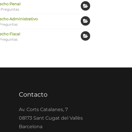
echo Penal
 Preguntas
echo Administrativo
Preguntas
echo Fiscal
Preguntas
Contacto
Av. Corts Catalanes, 7
08173 Sant Cugat del Vallès
Barcelona