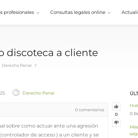
 profesionales
Consultas legales online
Actuali
 discoteca a cliente
Derecho Penal
025
Derecho Penal
ÚL
Hue
0
comentarios
0 R
0
gal sobre como actuar ante una agresión
Mes
seg
controlador de acceso ) a un cliente y se