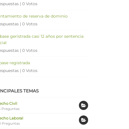
espuestas
|
0 Votos
antamiento de reserva de dominio
espuestas
|
0 Votos
 base geristrada casi 12 años por sentencia
cial
espuestas
|
0 Votos
 base registrada
espuestas
|
0 Votos
INCIPALES TEMAS
cho Civil
 Preguntas
echo Laboral
0 Preguntas