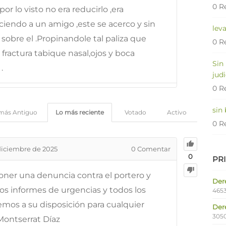
0 R
por lo visto no era reducirlo ,era
iendo a un amigo ,este se acerco y sin
lev
sobre el .Propinandole tal paliza que
0 R
fractura tabique nasal,ojos y boca
Sin
.
judi
0 R
sin
más Antiguo
Lo más reciente
Votado
Activo
0 R
diciembre de 2025
0
Comentar
0
PR
oner una denuncia contra el portero y
Dere
los informes de urgencias y todos los
4653
os a su disposición para cualquier
Der
305
Montserrat Díaz