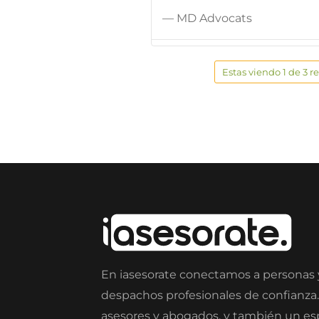
— MD Advocats
Estas viendo 1 de 3 r
En iasesorate conectamos a personas
despachos profesionales de confianza
asesores y abogados, y también un e