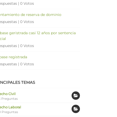
espuestas
|
0 Votos
antamiento de reserva de dominio
espuestas
|
0 Votos
 base geristrada casi 12 años por sentencia
cial
espuestas
|
0 Votos
 base registrada
espuestas
|
0 Votos
INCIPALES TEMAS
cho Civil
 Preguntas
echo Laboral
0 Preguntas