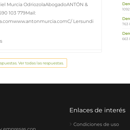
Der
niel Murcia OdriozolaAbogadoANTÓN &
1092
0 103 779Mail:
Der
a.comwww.antonmurcia.comC/ Lersundi
763 
Der
663 
s
espuestas. Ver todas las respuestas.
Enlaces de interés
Condiciones de uso
 y empresas con