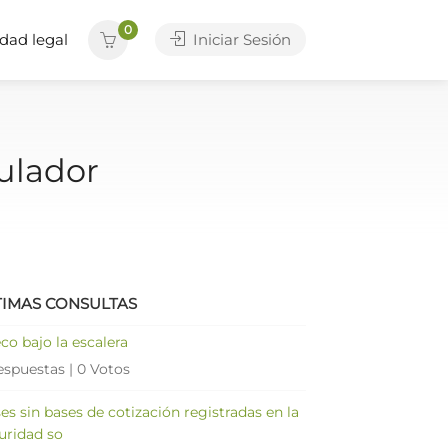
0
dad legal
Iniciar Sesión
gulador
TIMAS CONSULTAS
co bajo la escalera
espuestas
|
0 Votos
es sin bases de cotización registradas en la
uridad so