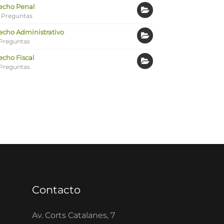
echo Penal
 Preguntas
echo Administrativo
Preguntas
echo Fiscal
Preguntas
Contacto
Av. Corts Catalanes, 7