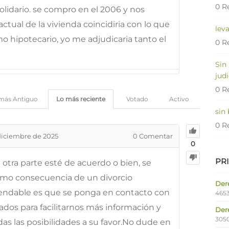
0 R
lidario. se compro en el 2006 y nos
actual de la vivienda coincidiria con lo que
lev
o hipotecario, yo me adjudicaria tanto el
0 R
Sin
judi
0 R
más Antiguo
Lo más reciente
Votado
Activo
sin
0 R
diciembre de 2025
0
Comentar
0
PR
otra parte esté de acuerdo o bien, se
omo consecuencia de un divorcio
Dere
ndable es que se ponga en contacto con
4653
os para facilitarnos más información y
Der
305
s las posibilidades a su favor.No dude en