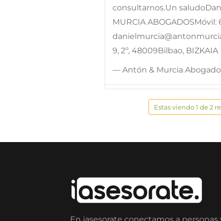
consultarnos.Un saludoDa
MURCIA ABOGADOSMóvil: 69
danielmurcia@antonmurci
9, 2º, 48009Bilbao, BIZKAIA
— Antón & Murcia Abogado
Estas viendo 1 de 2 r
En iasesorate conectamos a personas