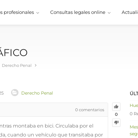
 profesionales
Consultas legales online
Actuali
ÁFICO
Derecho Penal
25
Derecho Penal
ÚL
Hue
0
comentarios
0 R
0
ntras montaba en bici. Circulaba por el
Mes
seg
da, cuando un vehículo que transitaba por