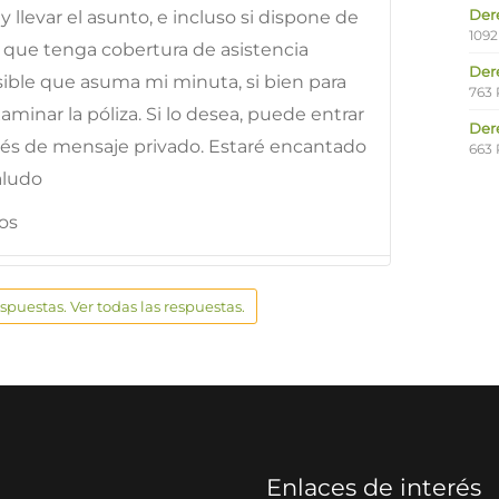
Der
y llevar el asunto, e incluso si dispone de
1092
 que tenga cobertura de asistencia
Der
osible que asuma mi minuta, si bien para
763 
minar la póliza. Si lo desea, puede entrar
Der
és de mensaje privado. Estaré encantado
663 
aludo
os
espuestas. Ver todas las respuestas.
Enlaces de interés