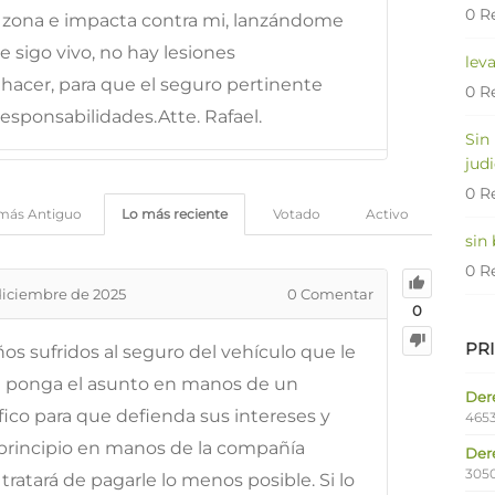
0 R
mi zona e impacta contra mi, lanzándome
e sigo vivo, no hay lesiones
lev
hacer, para que el seguro pertinente
0 R
sponsabilidades.Atte. Rafael.
Sin
judi
0 R
más Antiguo
Lo más reciente
Votado
Activo
sin
0 R
diciembre de 2025
0
Comentar
0
PR
os sufridos al seguro del vehículo que le
ue ponga el asunto en manos de un
Dere
fico para que defienda sus intereses y
4653
 principio en manos de la compañía
Der
305
tratará de pagarle lo menos posible. Si lo