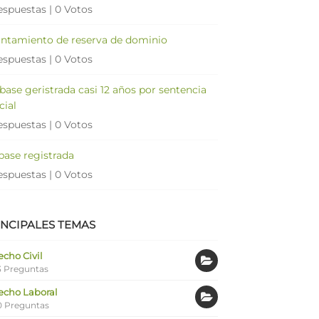
espuestas
|
0 Votos
antamiento de reserva de dominio
espuestas
|
0 Votos
 base geristrada casi 12 años por sentencia
cial
espuestas
|
0 Votos
 base registrada
espuestas
|
0 Votos
INCIPALES TEMAS
cho Civil
 Preguntas
echo Laboral
0 Preguntas