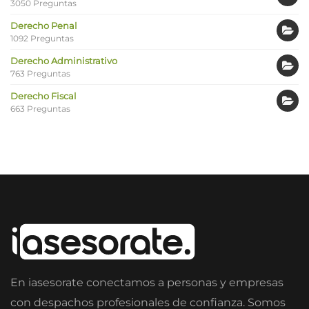
3050 Preguntas
Derecho Penal
1092 Preguntas
Derecho Administrativo
763 Preguntas
Derecho Fiscal
663 Preguntas
En iasesorate conectamos a personas y empresas
con despachos profesionales de confianza. Somos