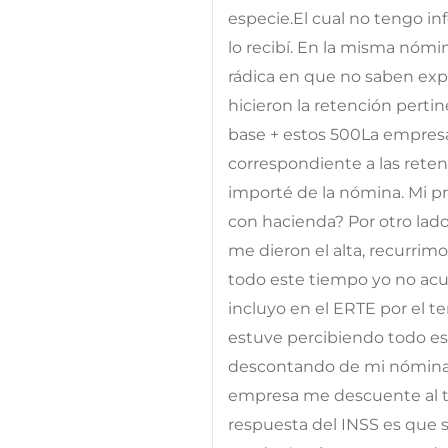
especie.El cual no tengo i
lo recibí. En la misma nóm
rádica en que no saben ex
hicieron la retención pertine
base + estos 500La empres
correspondiente a las rete
importé de la nómina. Mi 
con hacienda? Por otro lad
me dieron el alta, recurrim
todo este tiempo yo no acu
incluyo en el ERTE por el t
estuve percibiendo todo e
descontando de mi nómina, 
empresa me descuente al tot
respuesta del INSS es que s