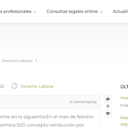
 profesionales
Consultas legales online
Actuali
Derecho Laboral
025
Derecho Laboral
ÚL
Hue
0
comentarios
0 R
0
arme en lo siguiente:En el mes de febrero
Mes
seg
ómina 500 concepto retribución por