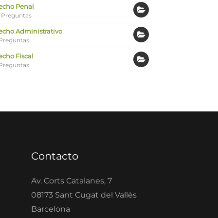
echo Penal
 Preguntas
echo Administrativo
Preguntas
echo Fiscal
Preguntas
Contacto
Av. Corts Catalanes, 7
08173 Sant Cugat del Vallès
Barcelona