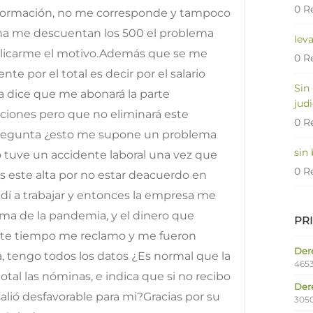
0 R
nformación, no me corresponde y tampoco
ina me descuentan los 500 el problema
lev
plicarme el motivo.Además que se me
0 R
nte por el total es decir por el salario
Sin
a dice que me abonará la parte
judi
nciones pero que no eliminará este
0 R
pregunta ¿esto me supone un problema
sin
o tuve un accidente laboral una vez que
0 R
os este alta por no estar deacuerdo en
dí a trabajar y entonces la empresa me
ema de la pandemia, y el dinero que
PR
ste tiempo me reclamo y me fueron
Dere
tengo todos los datos ¿Es normal que la
4653
al las nóminas, e indica que si no recibo
Der
alió desfavorable para mi?Gracias por su
305