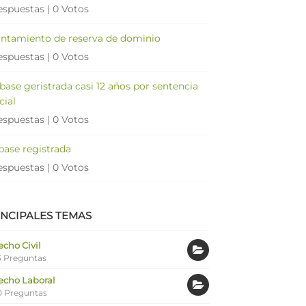
espuestas
|
0 Votos
antamiento de reserva de dominio
espuestas
|
0 Votos
 base geristrada casi 12 años por sentencia
cial
espuestas
|
0 Votos
 base registrada
espuestas
|
0 Votos
INCIPALES TEMAS
cho Civil
 Preguntas
echo Laboral
0 Preguntas