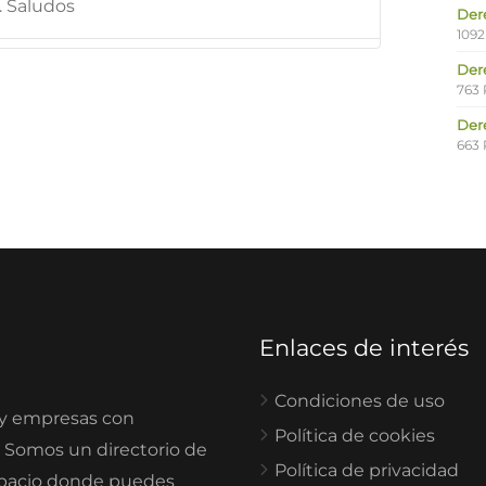
. Saludos
Der
1092
Der
763 
Der
663 
Enlaces de interés
Condiciones de uso
 y empresas con
Política de cookies
. Somos un directorio de
Política de privacidad
spacio donde puedes