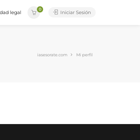
0
dad legal
Iniciar Sesión
iasesorate.com
Mi perfil