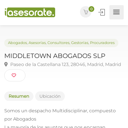
0
Abogados
,
Asesorías
,
Consultores
,
Gestorías
,
Procuradores
MIDDLETOWN ABOGADOS SLP
Paseo de la Castellana 123, 28046, Madrid, Madr
Resumen
Ubicación
Somos un despacho Multidisciplinar, compuesto
por Abogados
La mayoría de los asuntos que nos encargan